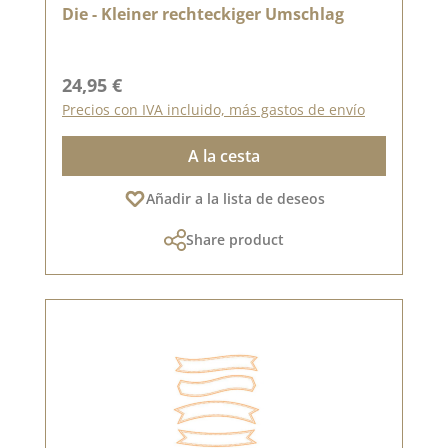
Die - Kleiner rechteckiger Umschlag
Precio normal:
24,95 €
Precios con IVA incluido, más gastos de envío
A la cesta
Añadir a la lista de deseos
Share product