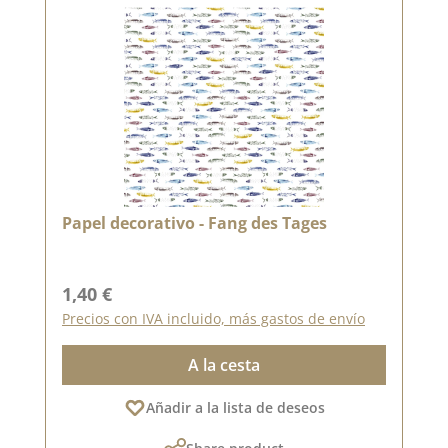
Papel decorativo - Fang des Tages
Precio normal:
1,40 €
Precios con IVA incluido, más gastos de envío
A la cesta
Añadir a la lista de deseos