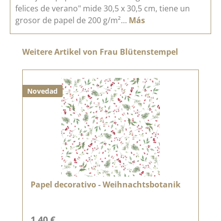
felices de verano" mide 30,5 x 30,5 cm, tiene un
grosor de papel de 200 g/m²…
Más
Omitir la galería de productos
Weitere Artikel von Frau Blütenstempel
Novedad
Papel decorativo - Weihnachtsbotanik
Precio normal:
1,40 €