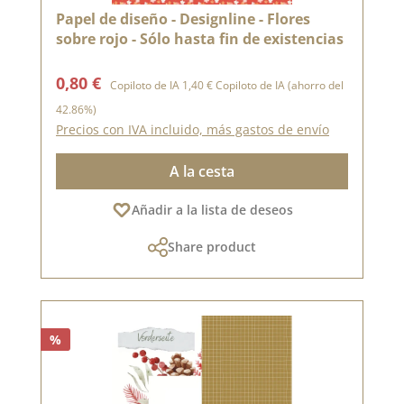
Papel de diseño - Designline - Flores
sobre rojo - Sólo hasta fin de existencias
Precio de venta:
Precio normal:
0,80 €
Copiloto de IA
1,40 €
Copiloto de IA
(ahorro del
42.86%)
Precios con IVA incluido, más gastos de envío
A la cesta
Añadir a la lista de deseos
Share product
%