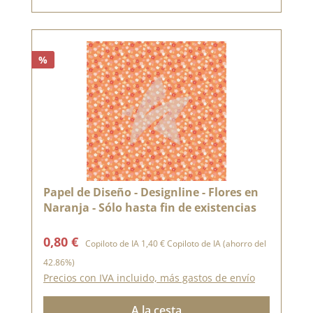
%
Papel de Diseño - Designline - Flores en
Naranja - Sólo hasta fin de existencias
Precio de venta:
Precio normal:
0,80 €
Copiloto de IA
1,40 €
Copiloto de IA
(ahorro del
42.86%)
Precios con IVA incluido, más gastos de envío
A la cesta