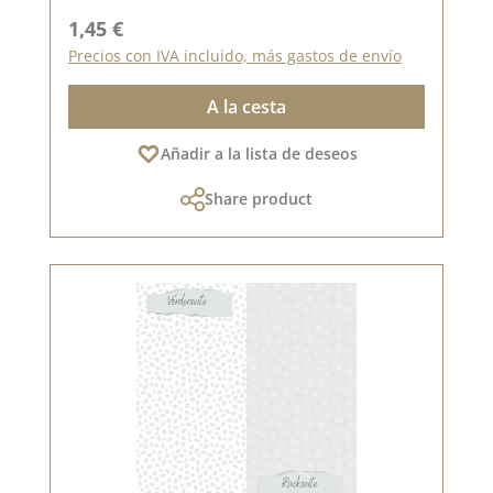
Precio normal:
1,45 €
Precios con IVA incluido, más gastos de envío
A la cesta
Añadir a la lista de deseos
Share product