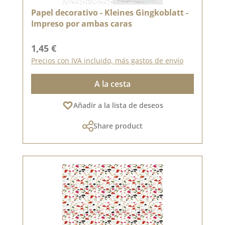
Papel decorativo - Kleines Gingkoblatt -
Impreso por ambas caras
Precio normal:
1,45 €
Precios con IVA incluido, más gastos de envío
A la cesta
Añadir a la lista de deseos
Share product