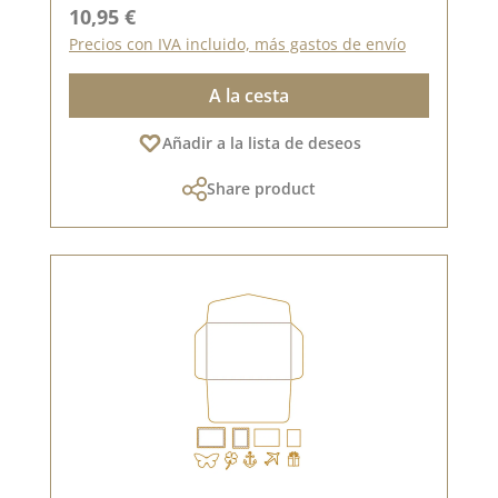
Precio normal:
10,95 €
Precios con IVA incluido, más gastos de envío
A la cesta
Añadir a la lista de deseos
Share product