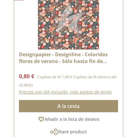
Designpapier - Designline - Coloridas
flores de verano - Sólo hasta fin de
existencias
Precio de venta:
Precio normal:
0,80 €
Copiloto de IA
1,40 €
Copiloto de IA
(ahorro del
42.86%)
Precios con IVA incluido, más gastos de envío
A la cesta
Añadir a la lista de deseos
Share product