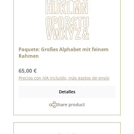
Paquete: Großes Alphabet mit feinem
Rahmen
Precio normal:
65,00 €
Precios con IVA incluido, más gastos de envío
Detalles
Share product