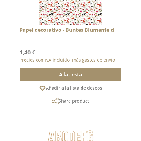
Papel decorativo - Buntes Blumenfeld
Precio normal:
1,40 €
Precios con IVA incluido, más gastos de envío
A la cesta
Añadir a la lista de deseos
Share product