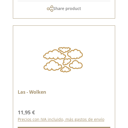
Share product
Las - Wolken
Precio normal:
11,95 €
Precios con IVA incluido, más gastos de envío