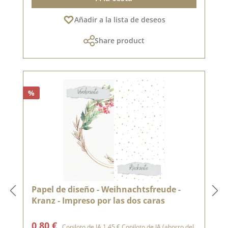
Añadir a la lista de deseos
Share product
%
Papel de diseño - Weihnachtsfreude -
Kranz - Impreso por las dos caras
Precio de venta:
Precio normal:
0,80 €
Copiloto de IA
1,45 €
Copiloto de IA
(ahorro del