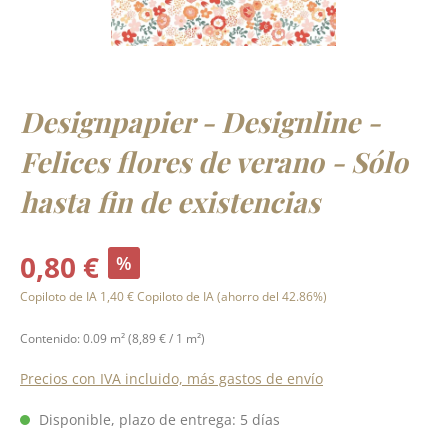
Designpapier - Designline -
Felices flores de verano - Sólo
hasta fin de existencias
Precio de venta:
0,80 €
%
Precio normal:
Copiloto de IA
1,40 €
Copiloto de IA
(ahorro del 42.86%)
Contenido:
0.09 m²
(8,89 € / 1 m²)
Precios con IVA incluido, más gastos de envío
Disponible, plazo de entrega: 5 días