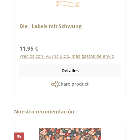
Die - Labels mit Schwung
Precio normal:
11,95 €
Precios con IVA incluido, más gastos de envío
Detalles
Share product
Omitir la galería de productos
Nuestra recomendación
%