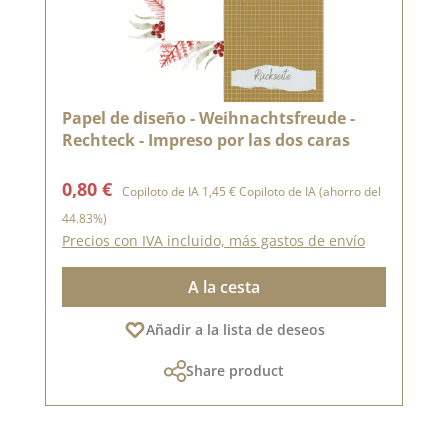
Papel de diseño - Weihnachtsfreude -
Rechteck - Impreso por las dos caras
Precio de venta:
Precio normal:
0,80 €
Copiloto de IA
1,45 €
Copiloto de IA
(ahorro del
44.83%)
Precios con IVA incluido, más gastos de envío
A la cesta
Añadir a la lista de deseos
Share product