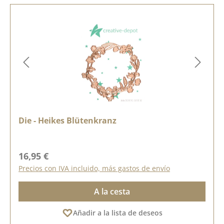
Die - Heikes Blütenkranz
Precio normal:
16,95 €
Precios con IVA incluido, más gastos de envío
A la cesta
Añadir a la lista de deseos