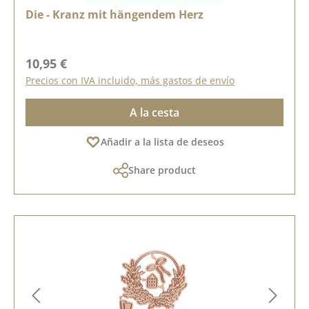
Die - Kranz mit hängendem Herz
Precio normal:
10,95 €
Precios con IVA incluido, más gastos de envío
A la cesta
Añadir a la lista de deseos
Share product