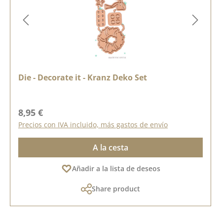
Die - Decorate it - Kranz Deko Set
Precio normal:
8,95 €
Precios con IVA incluido, más gastos de envío
A la cesta
Añadir a la lista de deseos
Share product