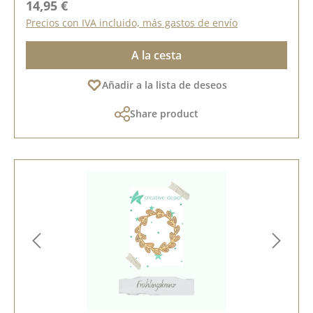
Precio normal:
14,95 €
Precios con IVA incluido, más gastos de envío
A la cesta
Añadir a la lista de deseos
Share product