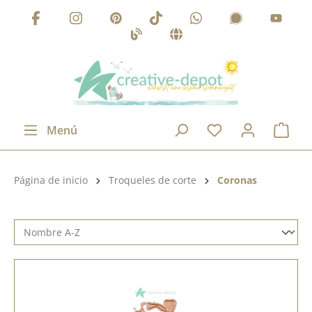
Saltar al contenido principal
Menú
Categoría de productos:
Página de inicio
Troqueles de corte
Coronas