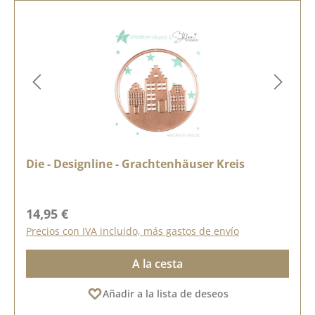
Die - Designline - Grachtenhäuser Kreis
Precio normal:
14,95 €
Precios con IVA incluido, más gastos de envío
A la cesta
Añadir a la lista de deseos