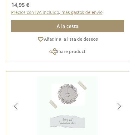
Precio normal:
14,95 €
Precios con IVA incluido, más gastos de envío
A la cesta
Añadir a la lista de deseos
Share product