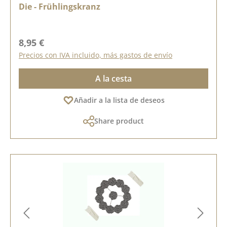
Die - Frühlingskranz
Precio normal:
8,95 €
Precios con IVA incluido, más gastos de envío
A la cesta
Añadir a la lista de deseos
Share product