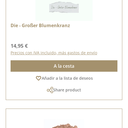
Die - Großer Blumenkranz
Precio normal:
14,95 €
Precios con IVA incluido, más gastos de envío
A la cesta
Añadir a la lista de deseos
Share product