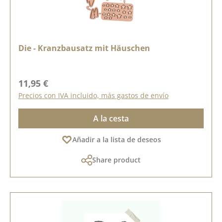
Die - Kranzbausatz mit Häuschen
Precio normal:
11,95 €
Precios con IVA incluido, más gastos de envío
A la cesta
Añadir a la lista de deseos
Share product