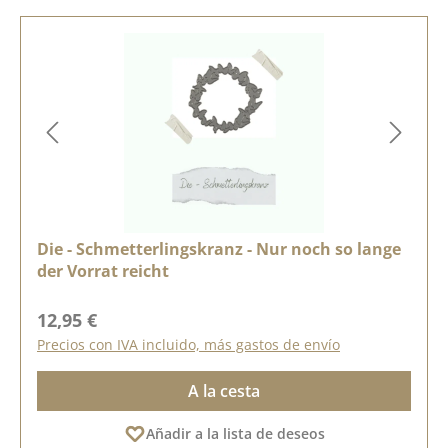
Die - Schmetterlingskranz - Nur noch so lange
der Vorrat reicht
Precio normal:
12,95 €
Precios con IVA incluido, más gastos de envío
A la cesta
Añadir a la lista de deseos