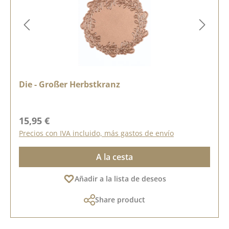
Die - Großer Herbstkranz
Precio normal:
15,95 €
Precios con IVA incluido, más gastos de envío
A la cesta
Añadir a la lista de deseos
Share product