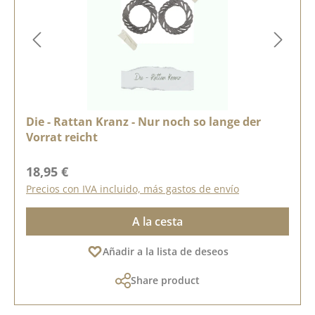
Die - Rattan Kranz - Nur noch so lange der
Vorrat reicht
Precio normal:
18,95 €
Precios con IVA incluido, más gastos de envío
A la cesta
Añadir a la lista de deseos
Share product