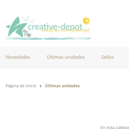
tar al contenido principal
Saltar a la búsqueda
Saltar a la navegación principal
Novedades
Últimas unidades
Sellos
Categoría de productos:
Página de inicio
Últimas unidades
En esta catego