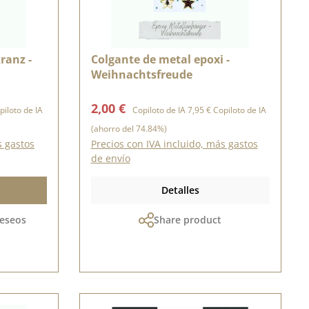
ranz -
Colgante de metal epoxi -
Weihnachtsfreude
rmal:
Precio de venta:
Precio normal:
2,00 €
iloto de IA
Copiloto de IA
7,95 €
Copiloto de IA
(ahorro del 74.84%)
s gastos
Precios con IVA incluido, más gastos
de envío
Detalles
deseos
Share product