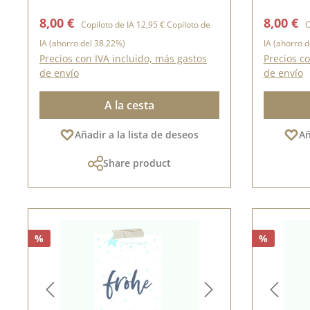
cm
15,5 cm
Precio de venta:
Precio normal:
Precio d
8,00 €
8,00 €
Copiloto de IA
12,95 €
Copiloto de
C
IA
(ahorro del 38.22%)
IA
(ahorro d
Precios con IVA incluido, más gastos
Precios co
de envío
de envío
A la cesta
Añadir a la lista de deseos
Añ
Share product
%
%