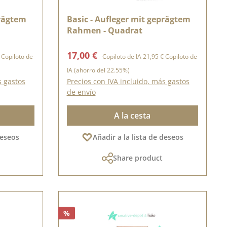
prägtem
Basic - Aufleger mit geprägtem
Rahmen - Quadrat
normal:
Precio de venta:
Precio normal:
17,00 €
Copiloto de
Copiloto de IA
21,95 €
Copiloto de
IA
(ahorro del 22.55%)
s gastos
Precios con IVA incluido, más gastos
de envío
A la cesta
deseos
Añadir a la lista de deseos
Share product
%