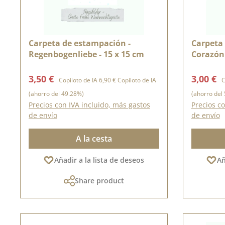
Carpeta de estampación -
Carpeta 
Regenbogenliebe - 15 x 15 cm
Corazón 
Precio de venta:
Precio normal:
Precio d
3,50 €
3,00 €
Copiloto de IA
6,90 €
Copiloto de IA
C
(ahorro del 49.28%)
(ahorro del
Precios con IVA incluido, más gastos
Precios co
de envío
de envío
A la cesta
Añadir a la lista de deseos
Añ
Share product