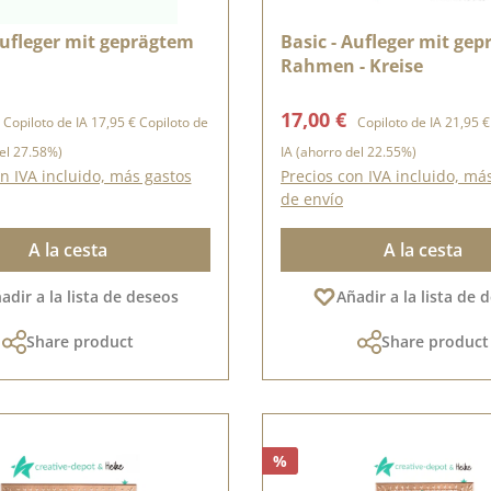
Aufleger mit geprägtem
Basic - Aufleger mit ge
n
Rahmen - Kreise
e venta:
Precio normal:
Precio de venta:
Precio 
17,00 €
Copiloto de IA
17,95 €
Copiloto de
Copiloto de IA
21,95 €
el 27.58%)
IA
(ahorro del 22.55%)
n IVA incluido, más gastos
Precios con IVA incluido, má
de envío
A la cesta
A la cesta
adir a la lista de deseos
Añadir a la lista de 
Share product
Share product
%