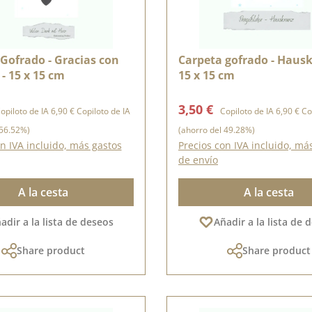
Gofrado - Gracias con
Carpeta gofrado - Hausk
- 15 x 15 cm
15 x 15 cm
e venta:
Precio normal:
Precio de venta:
Precio no
3,50 €
opiloto de IA
6,90 €
Copiloto de IA
Copiloto de IA
6,90 €
Cop
 56.52%)
(ahorro del 49.28%)
n IVA incluido, más gastos
Precios con IVA incluido, má
de envío
A la cesta
A la cesta
adir a la lista de deseos
Añadir a la lista de 
Share product
Share product