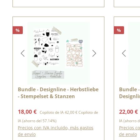
%
%
Bundle - Designline - Herbstliebe
Bundle -
- Stempelset & Stanzen
Designl
Precio de venta:
Precio normal:
Precio d
18,00 €
22,00 €
Copiloto de IA
42,00 €
Copiloto de
IA
(ahorro del 57.14%)
IA
(ahorro d
Precios con IVA incluido, más gastos
Precios co
de envío
de envío