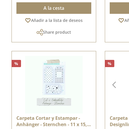
A la cesta
Añadir a la lista de deseos
Añ
Share product
%
%
Carpeta Cortar y Estampar -
Carpeta 
Anhänger - Sternchen - 11 x 15,5
Designlin