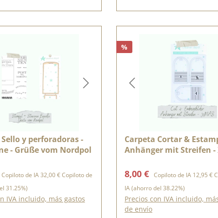
%
 Sello y perforadoras -
Carpeta Cortar & Estamp
ine - Grüße vom Nordpol
Anhänger mit Streifen -
11 x 15,5 cm
e venta:
Precio normal:
Precio de venta:
Precio no
8,00 €
Copiloto de IA
32,00 €
Copiloto de
Copiloto de IA
12,95 €
C
el 31.25%)
IA
(ahorro del 38.22%)
n IVA incluido, más gastos
Precios con IVA incluido, má
de envío