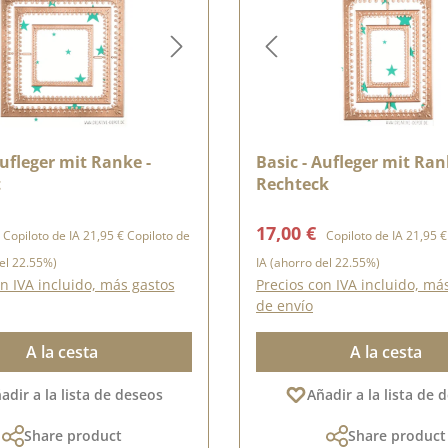
Aufleger mit Ranke -
Basic - Aufleger mit Ran
t
Rechteck
e venta:
Precio normal:
Precio de venta:
Precio 
17,00 €
Copiloto de IA
21,95 €
Copiloto de
Copiloto de IA
21,95 €
el 22.55%)
IA
(ahorro del 22.55%)
n IVA incluido, más gastos
Precios con IVA incluido, má
de envío
A la cesta
A la cesta
adir a la lista de deseos
Añadir a la lista de 
Share product
Share product