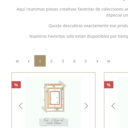
Aquí reunimos piezas creativas favoritas de colecciones a
especial u
Quizás descubras exactamente ese produc
Nuestros Favoritos solo están disponibles por tiemp
Página
Página
Página
Página
Página
1
2
3
4
5
%
%