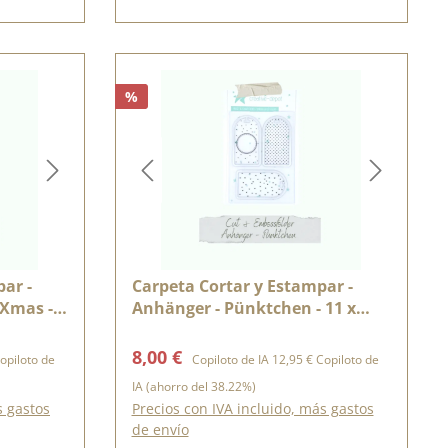
%
ar -
Carpeta Cortar y Estampar -
 Xmas -
Anhänger - Pünktchen - 11 x
15,5 cm
rmal:
Precio de venta:
Precio normal:
8,00 €
opiloto de
Copiloto de IA
12,95 €
Copiloto de
IA
(ahorro del 38.22%)
s gastos
Precios con IVA incluido, más gastos
de envío