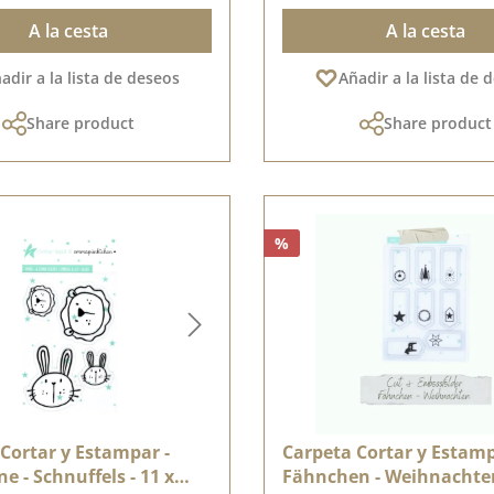
A la cesta
A la cesta
adir a la lista de deseos
Añadir a la lista de 
Share product
Share product
%
Cortar y Estampar -
Carpeta Cortar y Estamp
e - Schnuffels - 11 x
Fähnchen - Weihnachten