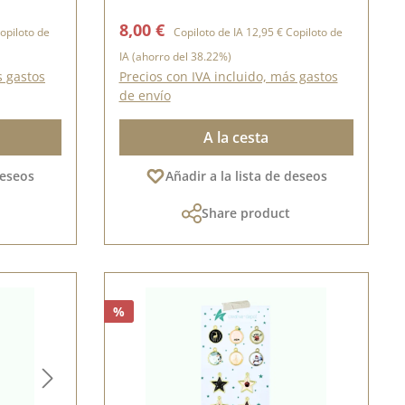
15,5 cm
rmal:
Precio de venta:
Precio normal:
8,00 €
opiloto de
Copiloto de IA
12,95 €
Copiloto de
IA
(ahorro del 38.22%)
s gastos
Precios con IVA incluido, más gastos
de envío
A la cesta
deseos
Añadir a la lista de deseos
Share product
%