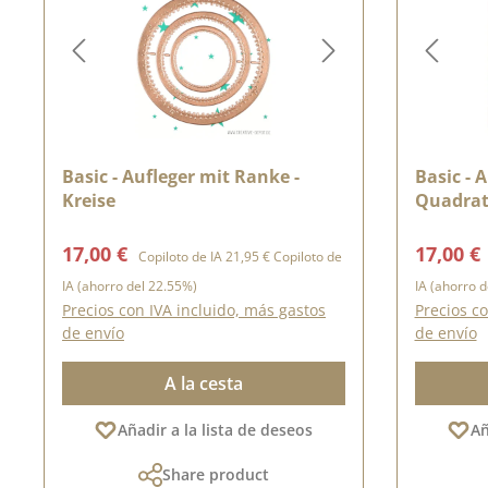
Basic - Aufleger mit Ranke -
Basic - 
Kreise
Quadra
Precio de venta:
Precio normal:
Precio d
17,00 €
17,00 €
Copiloto de IA
21,95 €
Copiloto de
IA
(ahorro del 22.55%)
IA
(ahorro d
Precios con IVA incluido, más gastos
Precios co
de envío
de envío
A la cesta
Añadir a la lista de deseos
Añ
Share product