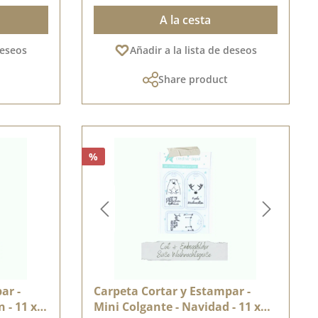
A la cesta
deseos
Añadir a la lista de deseos
Share product
%
ar -
Carpeta Cortar y Estampar -
 - 11 x
Mini Colgante - Navidad - 11 x