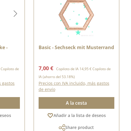
ke -
Basic - Sechseck mit Musterrand
normal:
Precio de venta:
Precio normal:
7,00 €
Copiloto de
Copiloto de IA
14,95 €
Copiloto de
IA
(ahorro del 53.18%)
s gastos
Precios con IVA incluido, más gastos
de envío
A la cesta
deseos
Añadir a la lista de deseos
Share product