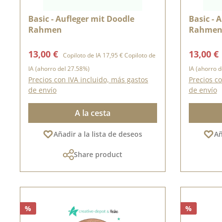
Basic - Aufleger mit Doodle
Basic - 
Rahmen
Rahme
Precio de venta:
Precio normal:
Precio d
13,00 €
13,00 €
Copiloto de IA
17,95 €
Copiloto de
IA
(ahorro del 27.58%)
IA
(ahorro d
Precios con IVA incluido, más gastos
Precios co
de envío
de envío
A la cesta
Añadir a la lista de deseos
Añ
Share product
%
%