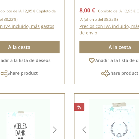
15,5 cm
e venta:
Precio normal:
Precio de venta:
Precio no
8,00 €
opiloto de IA
12,95 €
Copiloto de
Copiloto de IA
12,95 €
C
el 38.22%)
IA
(ahorro del 38.22%)
n IVA incluido, más gastos
Precios con IVA incluido, má
de envío
A la cesta
A la cesta
adir a la lista de deseos
Añadir a la lista de 
Share product
Share product
%