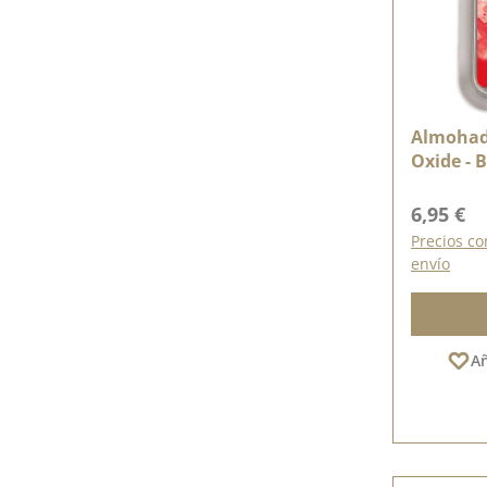
Almohadi
Oxide - 
Precio n
6,95 €
Precios co
envío
Añ