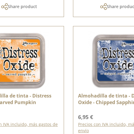
Share product
Share produc
lla de tinta - Distress
Almohadilla de tinta - 
Carved Pumpkin
Oxide - Chipped Sapphi
ormal:
Precio normal:
6,95 €
n IVA incluido, más gastos de
Precios con IVA incluido, m
envío