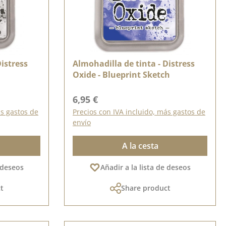
Distress
Almohadilla de tinta - Distress
Oxide - Blueprint Sketch
Precio normal:
6,95 €
ás gastos de
Precios con IVA incluido, más gastos de
envío
A la cesta
e deseos
Añadir a la lista de deseos
t
Share product