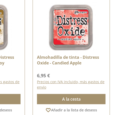
Distress
Almohadilla de tinta - Distress
oy
Oxide - Candied Apple
Precio normal:
6,95 €
ás gastos de
Precios con IVA incluido, más gastos de
envío
A la cesta
e deseos
Añadir a la lista de deseos