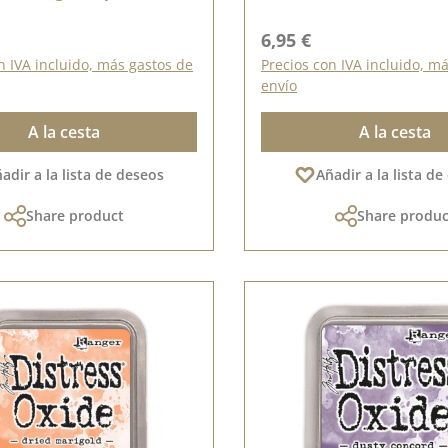
ormal:
Precio normal:
6,95 €
n IVA incluido, más gastos de
Precios con IVA incluido, m
envío
A la cesta
A la cesta
adir a la lista de deseos
Añadir a la lista d
Share product
Share produc