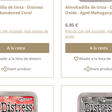
lla de tinta - Distress
Almohadilla de tinta - 
Abandoned Coral
Oxide - Aged Mahogany
ormal:
Precio normal:
6,95 €
n IVA incluido, más gastos de
Precios con IVA incluido, m
envío
A la cesta
A la cesta
adir a la lista de deseos
Añadir a la lista d
Share product
Share produc