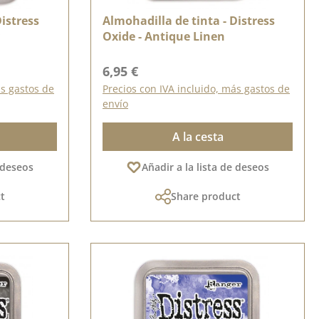
Distress
Almohadilla de tinta - Distress
Oxide - Antique Linen
Precio normal:
6,95 €
ás gastos de
Precios con IVA incluido, más gastos de
envío
A la cesta
e deseos
Añadir a la lista de deseos
t
Share product