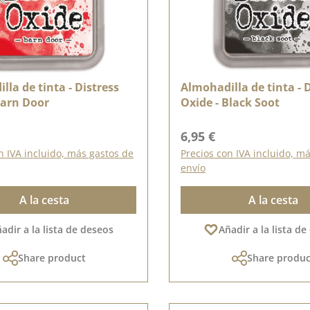
lla de tinta - Distress
Almohadilla de tinta - 
Barn Door
Oxide - Black Soot
ormal:
Precio normal:
6,95 €
n IVA incluido, más gastos de
Precios con IVA incluido, m
envío
A la cesta
A la cesta
adir a la lista de deseos
Añadir a la lista d
Share product
Share produc