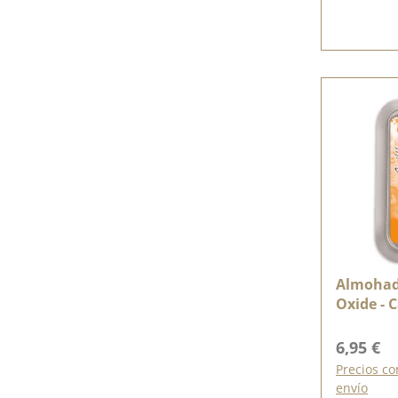
Almohadi
Oxide - 
Precio n
6,95 €
Precios co
envío