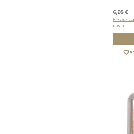
Precio n
6,95 €
Precios co
envío
Añ