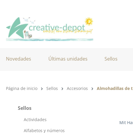
tar al contenido principal
Saltar a la búsqueda
Saltar a la navegación principal
Novedades
Últimas unidades
Sellos
Categoría de productos:
Página de inicio
Sellos
Accesorios
Almohadillas de t
Sellos
Actividades
Mit Ha
Alfabetos y números