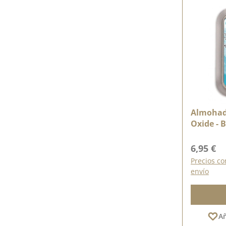
Almohadi
Oxide - 
Precio n
6,95 €
Precios co
envío
Añ