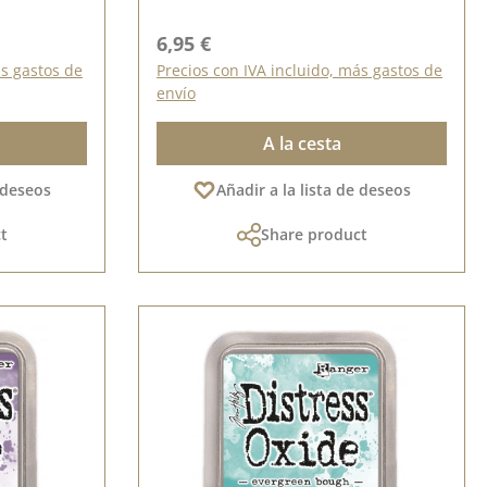
Precio normal:
6,95 €
ás gastos de
Precios con IVA incluido, más gastos de
envío
A la cesta
e deseos
Añadir a la lista de deseos
t
Share product