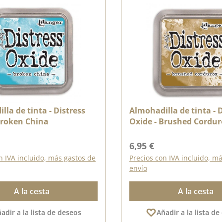
lla de tinta - Distress
Almohadilla de tinta - 
Broken China
Oxide - Brushed Cordur
ormal:
Precio normal:
6,95 €
n IVA incluido, más gastos de
Precios con IVA incluido, m
envío
A la cesta
A la cesta
adir a la lista de deseos
Añadir a la lista d