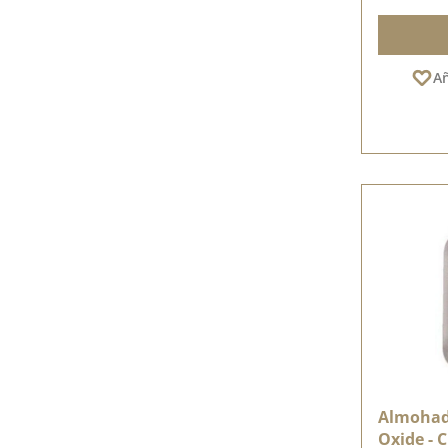
Añ
Almohadi
Oxide - 