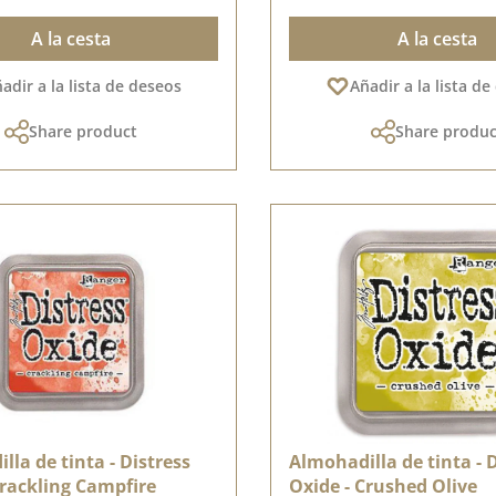
A la cesta
A la cesta
adir a la lista de deseos
Añadir a la lista d
Share product
Share produc
lla de tinta - Distress
Almohadilla de tinta - 
Crackling Campfire
Oxide - Crushed Olive