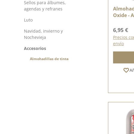
Sellos para álbumes,
Almohadi
agendas y refranes
Oxide - 
Luto
Precio n
6,95 €
Navidad, invierno y
Nochevieja
Precios co
envío
Accesorios
Almohadillas de tinta
Añ