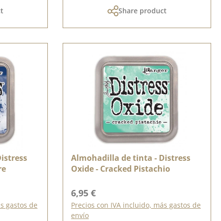
t
Share product
Distress
Almohadilla de tinta - Distress
re
Oxide - Cracked Pistachio
Precio normal:
6,95 €
ás gastos de
Precios con IVA incluido, más gastos de
envío