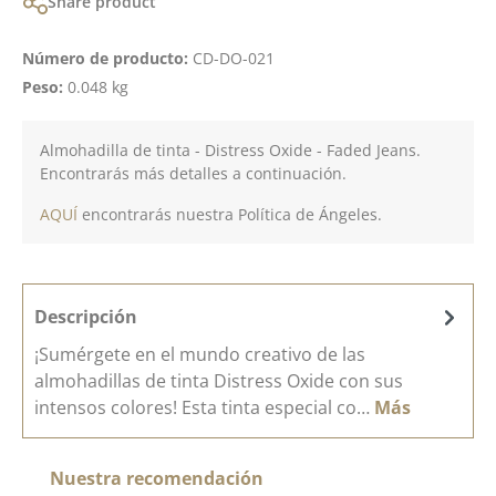
Share product
Número de producto:
CD-DO-021
Peso:
0.048 kg
Almohadilla de tinta - Distress Oxide - Faded Jeans.
Encontrarás más detalles a continuación.
AQUÍ
encontrarás nuestra Política de Ángeles.
Descripción
¡Sumérgete en el mundo creativo de las
almohadillas de tinta Distress Oxide con sus
intensos colores! Esta tinta especial co…
Más
Omitir la galería de productos
Nuestra recomendación