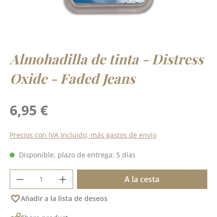
Almohadilla de tinta - Distress
Oxide - Faded Jeans
Precio normal:
6,95 €
Precios con IVA incluido, más gastos de envío
Disponible, plazo de entrega: 5 días
Cantidad del producto: introduce la cant
A la cesta
Añadir a la lista de deseos