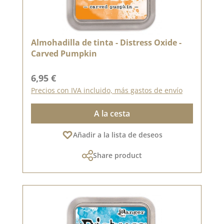
Almohadilla de tinta - Distress Oxide -
Carved Pumpkin
Precio normal:
6,95 €
Precios con IVA incluido, más gastos de envío
A la cesta
Añadir a la lista de deseos
Share product