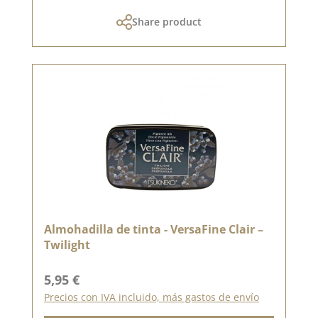
Share product
Almohadilla de tinta - VersaFine Clair –
Twilight
Precio normal:
5,95 €
Precios con IVA incluido, más gastos de envío