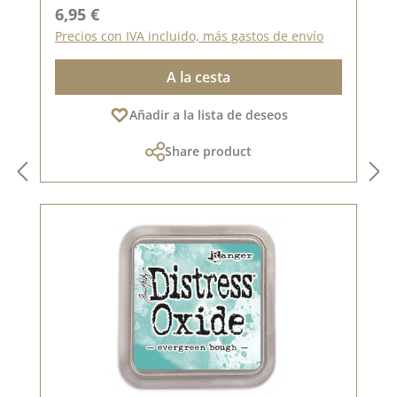
Precio normal:
6,95 €
Precios con IVA incluido, más gastos de envío
A la cesta
Añadir a la lista de deseos
Share product