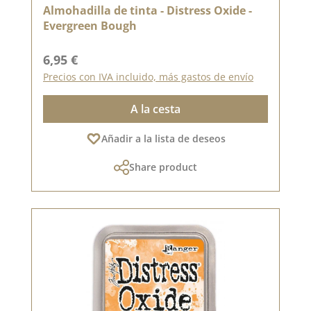
Almohadilla de tinta - Distress Oxide -
Evergreen Bough
Precio normal:
6,95 €
Precios con IVA incluido, más gastos de envío
A la cesta
Añadir a la lista de deseos
Share product