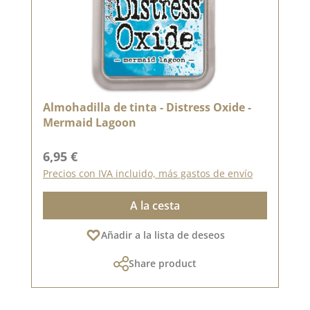
Almohadilla de tinta - Distress Oxide -
Mermaid Lagoon
Precio normal:
6,95 €
Precios con IVA incluido, más gastos de envío
A la cesta
Añadir a la lista de deseos
Share product