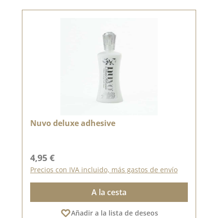
Nuvo deluxe adhesive
Precio normal:
4,95 €
Precios con IVA incluido, más gastos de envío
A la cesta
Añadir a la lista de deseos