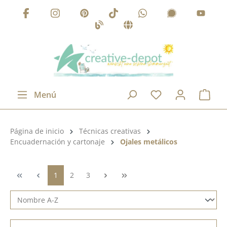
Saltar al contenido principal
Menú
Categoría de productos:
Página de inicio
Técnicas creativas
Encuadernación y cartonaje
Ojales metálicos
Página
Página
Página
1
2
3