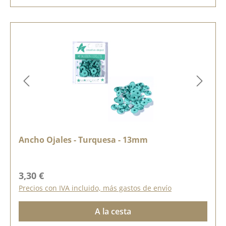
Ancho Ojales - Turquesa - 13mm
Precio normal:
3,30 €
Precios con IVA incluido, más gastos de envío
A la cesta