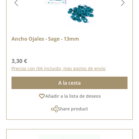
Ancho Ojales - Sage - 13mm
Precio normal:
3,30 €
Precios con IVA incluido, más gastos de envío
A la cesta
Añadir a la lista de deseos
Share product