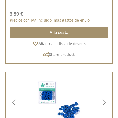
Precio normal:
3,30 €
Precios con IVA incluido, más gastos de envío
A la cesta
Añadir a la lista de deseos
Share product