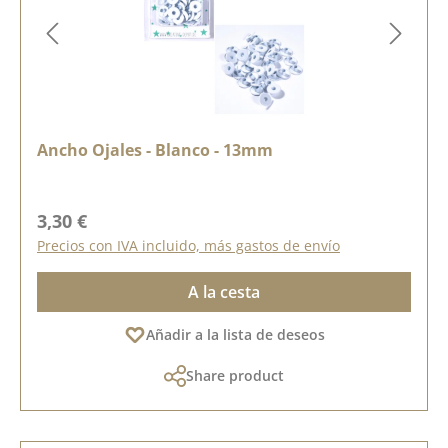
Ancho Ojales - Blanco - 13mm
Precio normal:
3,30 €
Precios con IVA incluido, más gastos de envío
A la cesta
Añadir a la lista de deseos
Share product