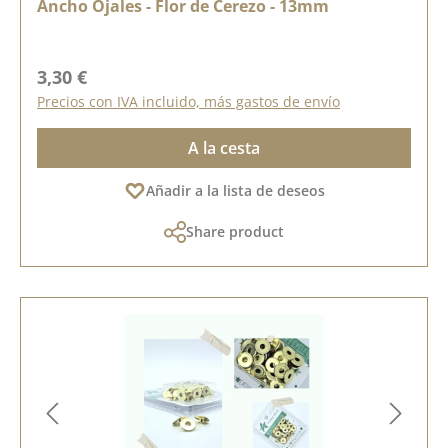
Ancho Ojales - Flor de Cerezo - 13mm
Precio normal:
3,30 €
Precios con IVA incluido, más gastos de envío
A la cesta
Añadir a la lista de deseos
Share product