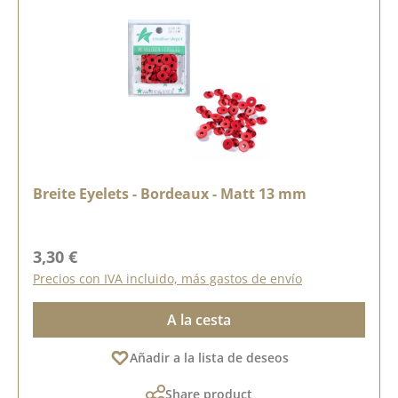
Breite Eyelets - Bordeaux - Matt 13 mm
Precio normal:
3,30 €
Precios con IVA incluido, más gastos de envío
A la cesta
Añadir a la lista de deseos
Share product