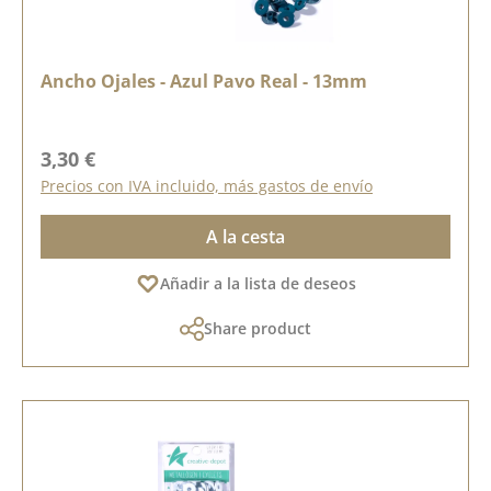
Ancho Ojales - Azul Pavo Real - 13mm
Precio normal:
3,30 €
Precios con IVA incluido, más gastos de envío
A la cesta
Añadir a la lista de deseos
Share product