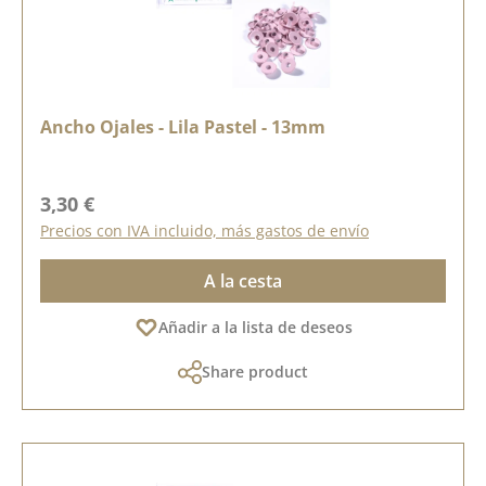
Ancho Ojales - Lila Pastel - 13mm
Precio normal:
3,30 €
Precios con IVA incluido, más gastos de envío
A la cesta
Añadir a la lista de deseos
Share product