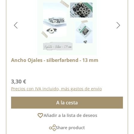
Ancho Ojales - silberfarbend - 13 mm
Precio normal:
3,30 €
Precios con IVA incluido, más gastos de envío
A la cesta
Añadir a la lista de deseos
Share product