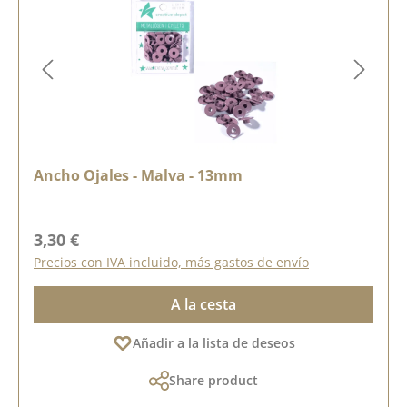
Ancho Ojales - Malva - 13mm
Precio normal:
3,30 €
Precios con IVA incluido, más gastos de envío
A la cesta
Añadir a la lista de deseos
Share product