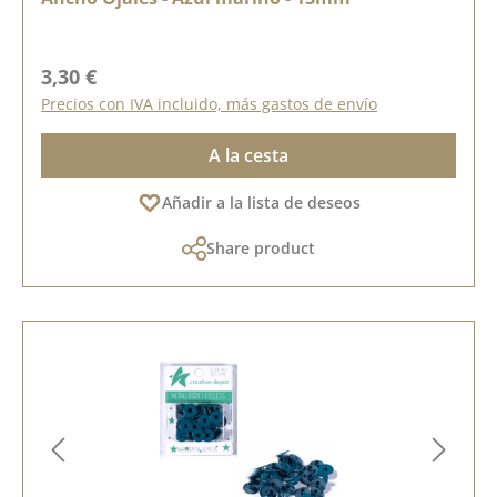
Precio normal:
3,30 €
Precios con IVA incluido, más gastos de envío
A la cesta
Añadir a la lista de deseos
Share product