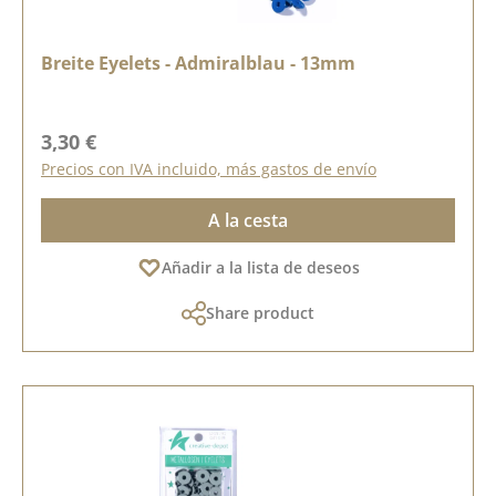
Breite Eyelets - Admiralblau - 13mm
Precio normal:
3,30 €
Precios con IVA incluido, más gastos de envío
A la cesta
Añadir a la lista de deseos
Share product