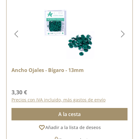
Ancho Ojales - Bígaro - 13mm
Precio normal:
3,30 €
Precios con IVA incluido, más gastos de envío
A la cesta
Añadir a la lista de deseos