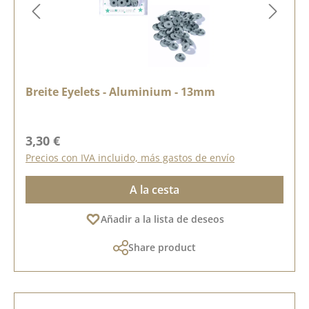
Breite Eyelets - Aluminium - 13mm
Precio normal:
3,30 €
Precios con IVA incluido, más gastos de envío
A la cesta
Añadir a la lista de deseos
Share product