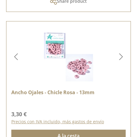
Share product
Ancho Ojales - Chicle Rosa - 13mm
Precio normal:
3,30 €
Precios con IVA incluido, más gastos de envío
A la cesta