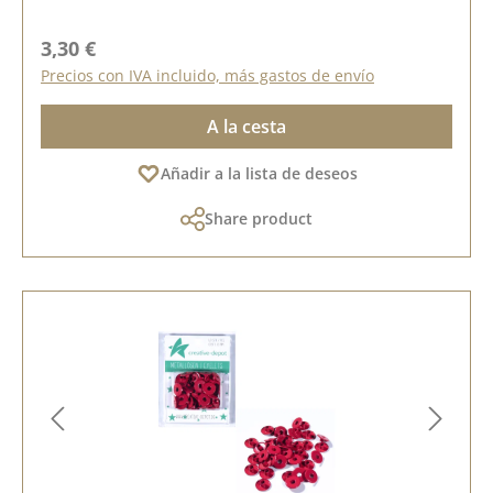
Precio normal:
3,30 €
Precios con IVA incluido, más gastos de envío
A la cesta
Añadir a la lista de deseos
Share product