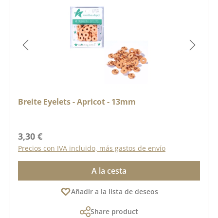
Breite Eyelets - Apricot - 13mm
Precio normal:
3,30 €
Precios con IVA incluido, más gastos de envío
A la cesta
Añadir a la lista de deseos
Share product