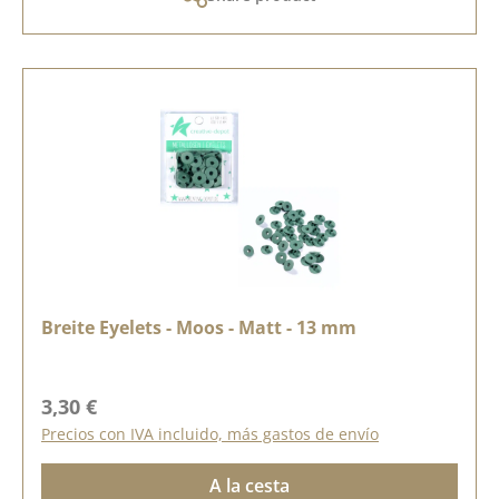
Breite Eyelets - Moos - Matt - 13 mm
Precio normal:
3,30 €
Precios con IVA incluido, más gastos de envío
A la cesta