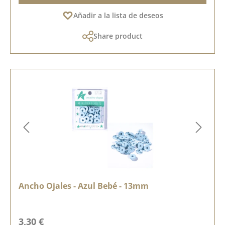
Añadir a la lista de deseos
Share product
Ancho Ojales - Azul Bebé - 13mm
Precio normal:
3,30 €