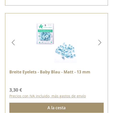
Breite Eyelets - Baby Blau - Matt - 13 mm
Precio normal:
3,30 €
Precios con IVA incluido, más gastos de envío
A la cesta