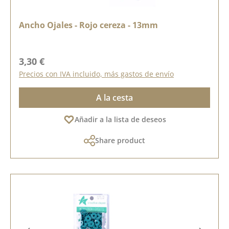
Ancho Ojales - Rojo cereza - 13mm
Precio normal:
3,30 €
Precios con IVA incluido, más gastos de envío
A la cesta
Añadir a la lista de deseos
Share product