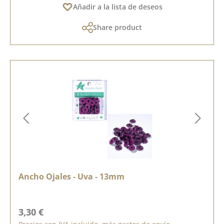
Añadir a la lista de deseos
Share product
Ancho Ojales - Uva - 13mm
Precio normal:
3,30 €