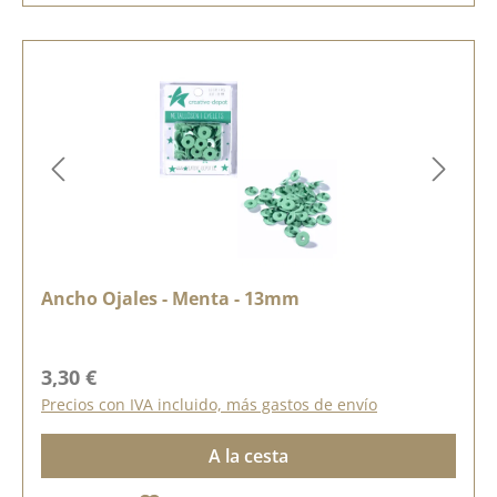
Ancho Ojales - Menta - 13mm
Precio normal:
3,30 €
Precios con IVA incluido, más gastos de envío
A la cesta