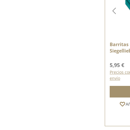
Barritas 
Siegellie
Precio n
5,95 €
Precios co
envío
Añ