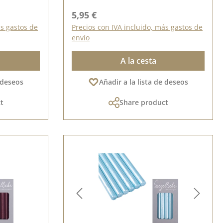
Precio normal:
5,95 €
ás gastos de
Precios con IVA incluido, más gastos de
envío
A la cesta
e deseos
Añadir a la lista de deseos
t
Share product