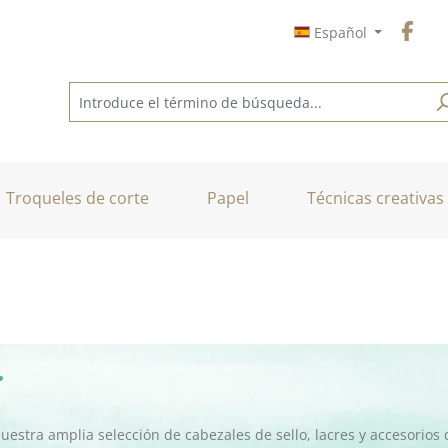
Español
Troqueles de corte
Papel
Técnicas creativas
estra amplia selección de cabezales de sello, lacres y accesorios 