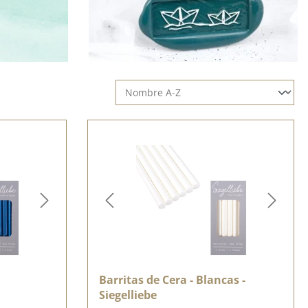
empaques o regalos de manera elegante y personal.
cres en muchos colores y accesorios como cucharas para fundir y s
os sellos hacen que tus creaciones sean realmente únicas.
Barritas de Cera - Blancas -
Siegelliebe