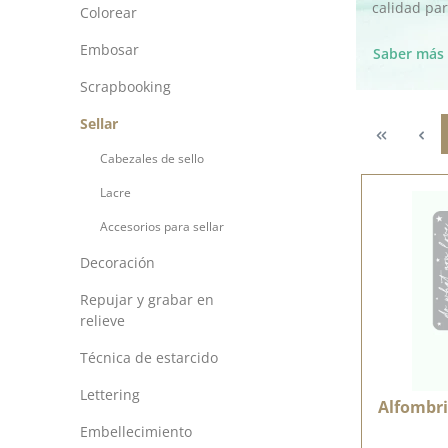
calidad par
Colorear
Embosar
Saber más
Scrapbooking
Sellar
Sellar es 
En nuestr
Cabezales de sello
Ya sea par
Lacre
Accesorios para sellar
Decoración
Repujar y grabar en
relieve
Técnica de estarcido
Lettering
Alfombri
Embellecimiento