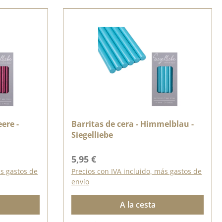
ere -
Barritas de cera - Himmelblau -
Siegelliebe
Precio normal:
5,95 €
ás gastos de
Precios con IVA incluido, más gastos de
envío
A la cesta