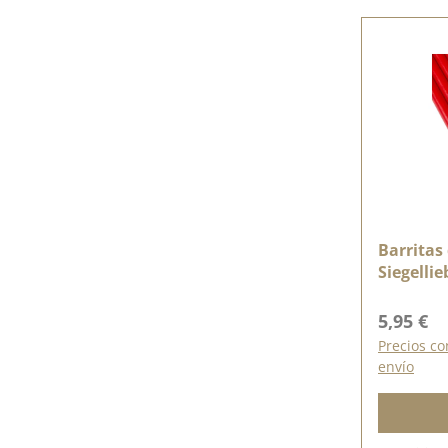
Barritas 
Siegellie
Precio n
5,95 €
Precios co
envío