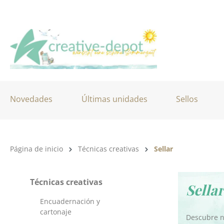
tar al contenido principal
Saltar a la búsqueda
Saltar a la navegación principal
Novedades
Últimas unidades
Sellos
Página de inicio
Técnicas creativas
Sellar
Técnicas creativas
Sellar
Encuadernación y
cartonaje
Descubre nu