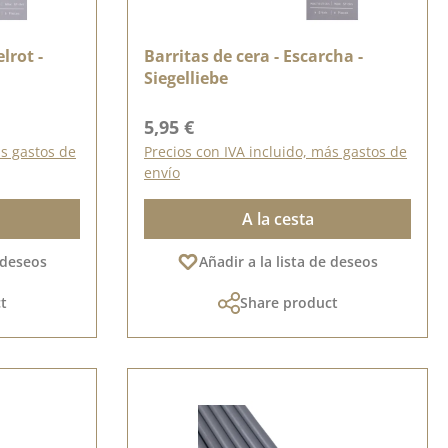
lrot -
Barritas de cera - Escarcha -
Siegelliebe
Precio normal:
5,95 €
ás gastos de
Precios con IVA incluido, más gastos de
envío
A la cesta
e deseos
Añadir a la lista de deseos
t
Share product