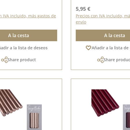
ormal:
Precio normal:
5,95 €
n IVA incluido, más gastos de
Precios con IVA incluido, m
envío
A la cesta
A la cesta
adir a la lista de deseos
Añadir a la lista d
Share product
Share produc