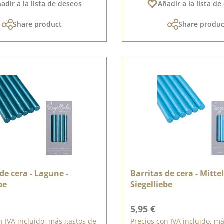
adir a la lista de deseos
Añadir a la lista d
Share product
Share produc
de cera - Lagune -
Barritas de cera - Mitte
be
Siegelliebe
ormal:
Precio normal:
5,95 €
n IVA incluido, más gastos de
Precios con IVA incluido, m