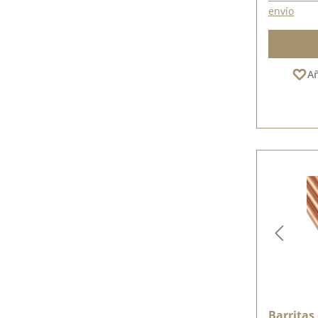
envío
Añ
Barritas 