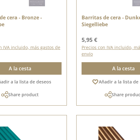
de cera - Bronze -
Barritas de cera - Dunke
be
Siegelliebe
ormal:
Precio normal:
5,95 €
n IVA incluido, más gastos de
Precios con IVA incluido, m
envío
A la cesta
A la cesta
adir a la lista de deseos
Añadir a la lista d
Share product
Share produc