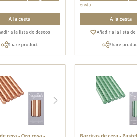
envío
A la cesta
A la cesta
adir a la lista de deseos
Añadir a la lista d
Share product
Share produc
de cera - Oro rosa -
Barritas de cera - Paste