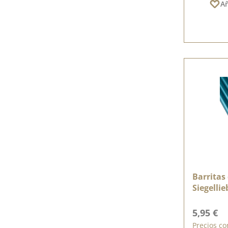
Añ
Barritas 
Siegellie
Precio n
5,95 €
Precios co