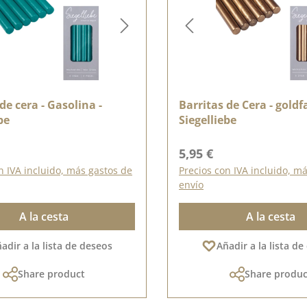
de cera - Gasolina -
Barritas de Cera - goldf
be
Siegelliebe
ormal:
Precio normal:
5,95 €
n IVA incluido, más gastos de
Precios con IVA incluido, m
envío
A la cesta
A la cesta
adir a la lista de deseos
Añadir a la lista d
Share product
Share produc