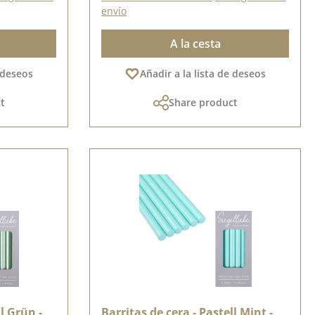
envío
A la cesta
e deseos
Añadir a la lista de deseos
t
Share product
ll Grün -
Barritas de cera - Pastell Mint -