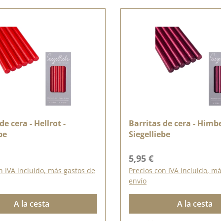
de cera - Hellrot -
Barritas de cera - Himbe
be
Siegelliebe
ormal:
Precio normal:
5,95 €
n IVA incluido, más gastos de
Precios con IVA incluido, m
envío
A la cesta
A la cesta