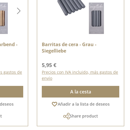
arbend -
Barritas de cera - Grau -
Siegelliebe
Precio normal:
5,95 €
ás gastos de
Precios con IVA incluido, más gastos de
envío
A la cesta
e deseos
Añadir a la lista de deseos
t
Share product