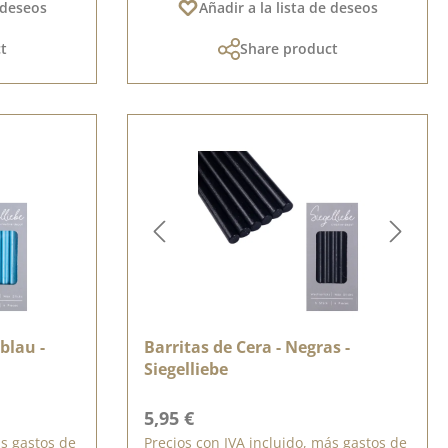
e deseos
Añadir a la lista de deseos
t
Share product
lblau -
Barritas de Cera - Negras -
Siegelliebe
Precio normal:
5,95 €
ás gastos de
Precios con IVA incluido, más gastos de