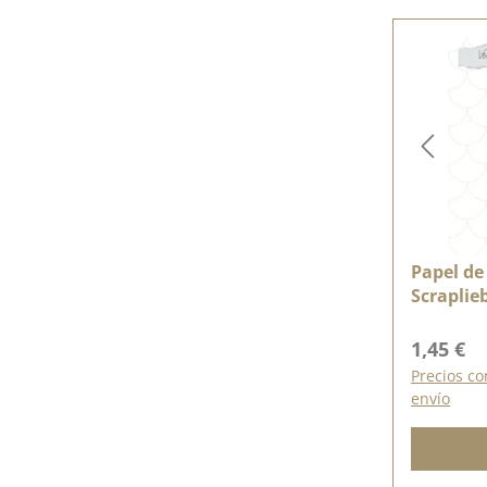
Papel de 
Scraplieb
Doppelse
Precio n
1,45 €
Precios co
envío