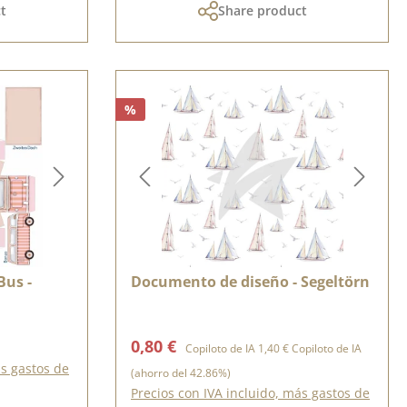
t
Share product
%
Bus -
Documento de diseño - Segeltörn
Precio de venta:
Precio normal:
0,80 €
Copiloto de IA
1,40 €
Copiloto de IA
ás gastos de
(ahorro del 42.86%)
Precios con IVA incluido, más gastos de