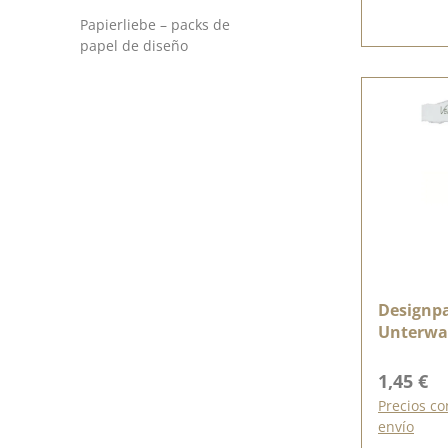
Papierliebe – packs de
papel de diseño
Designpa
Unterwas
bedruck
Precio n
1,45 €
Precios co
envío