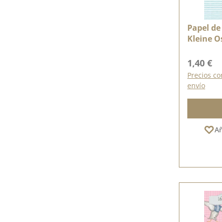
Papel de 
Kleine O
Precio n
1,40 €
Precios co
envío
Añ