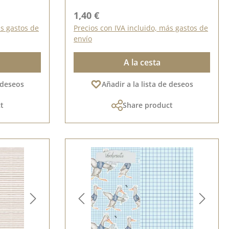
Precio normal:
1,40 €
ás gastos de
Precios con IVA incluido, más gastos de
envío
A la cesta
e deseos
Añadir a la lista de deseos
t
Share product