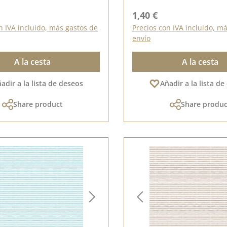
ormal:
Precio normal:
1,40 €
n IVA incluido, más gastos de
Precios con IVA incluido, m
envío
A la cesta
A la cesta
adir a la lista de deseos
Añadir a la lista d
Share product
Share produc