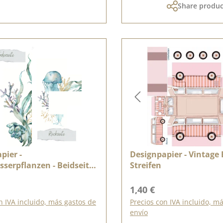
Share produc
pier -
Designpapier - Vintage 
serpflanzen - Beidseitig
Streifen
t
ormal:
Precio normal:
1,40 €
n IVA incluido, más gastos de
Precios con IVA incluido, m
envío