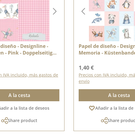
diseño - Designline -
Papel de diseño - Design
n - Pink - Doppelseitig
Memoria - Küstenband
t
ormal:
Precio normal:
1,40 €
n IVA incluido, más gastos de
Precios con IVA incluido, m
envío
A la cesta
A la cesta
adir a la lista de deseos
Añadir a la lista d
Share product
Share produc