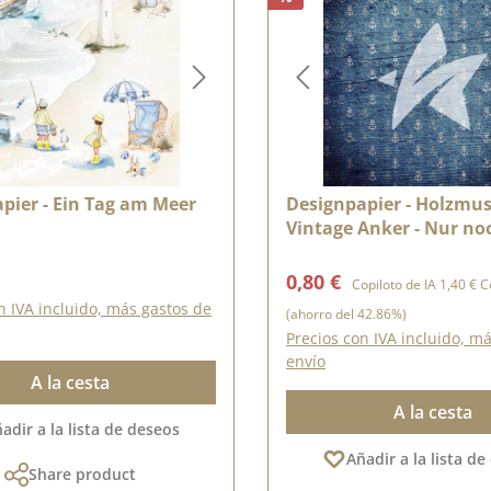
pier - Ein Tag am Meer
Designpapier - Holzmus
Vintage Anker - Nur noch solange
der Vorrat reicht
ormal:
Precio de venta:
Precio n
0,80 €
Copiloto de IA
1,40 €
Co
n IVA incluido, más gastos de
(ahorro del 42.86%)
Precios con IVA incluido, m
envío
A la cesta
A la cesta
adir a la lista de deseos
Añadir a la lista d
Share product