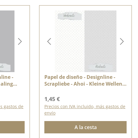
line -
Papel de diseño - Designline -
naling
Scrapliebe - Ahoi - Kleine Wellen -
edruckt
Doppelseitig bedruckt
Precio normal:
1,45 €
ás gastos de
Precios con IVA incluido, más gastos de
envío
A la cesta