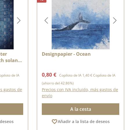
ter
Designpapier - Ocean
ormal:
Precio de venta:
Precio normal:
0,80 €
piloto de IA
Copiloto de IA
1,40 €
Copiloto de IA
(ahorro del 42.86%)
ás gastos de
Precios con IVA incluido, más gastos de
envío
A la cesta
e deseos
Añadir a la lista de deseos