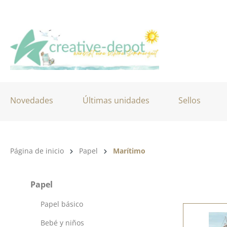
tar al contenido principal
Saltar a la búsqueda
Saltar a la navegación principal
Novedades
Últimas unidades
Sellos
Categoría de productos:
Página de inicio
Papel
Marítimo
Papel
Papel básico
Bebé y niños