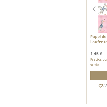
Papel de 
Laufente
bedruck
Precio n
1,45 €
Precios co
envío
Añ