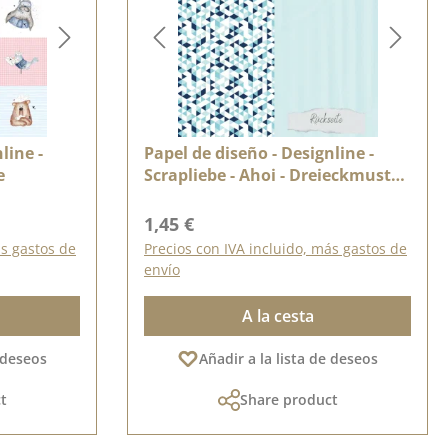
line -
Papel de diseño - Designline -
e
Scrapliebe - Ahoi - Dreieckmuster
- Doppelseitig bedruckt
Precio normal:
1,45 €
ás gastos de
Precios con IVA incluido, más gastos de
envío
A la cesta
e deseos
Añadir a la lista de deseos
t
Share product