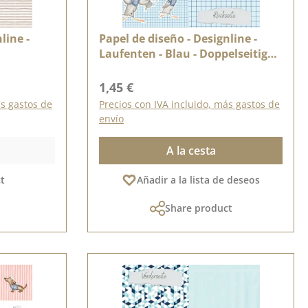
line -
Papel de diseño - Designline -
Laufenten - Blau - Doppelseitig
bedruckt
Precio normal:
1,45 €
ás gastos de
Precios con IVA incluido, más gastos de
envío
A la cesta
t
Añadir a la lista de deseos
Share product