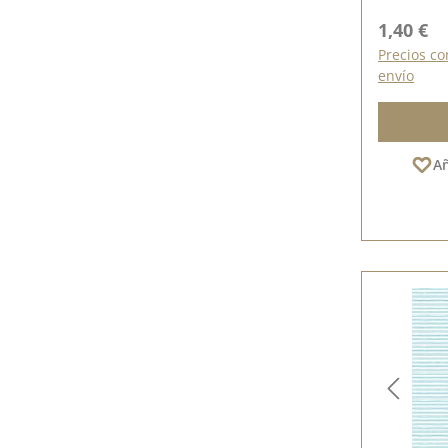
Precio n
1,40 €
Precios co
envío
Añ