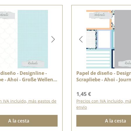
diseño - Designline -
Papel de diseño - Design
e - Ahoi - Große Wellen -
Scrapliebe - Ahoi - Jour
itig bedruckt
Karten - Doppelseitig b
ormal:
Precio normal:
1,45 €
n IVA incluido, más gastos de
Precios con IVA incluido, m
envío
A la cesta
A la cesta