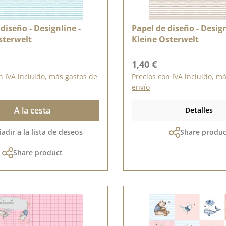
diseño - Designline -
Papel de diseño - Design
sterwelt
Kleine Osterwelt
ormal:
Precio normal:
1,40 €
n IVA incluido, más gastos de
Precios con IVA incluido, m
envío
A la cesta
Detalles
adir a la lista de deseos
Share produc
Share product