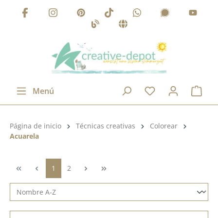
Saltar al contenido principal
Menú
Categoría de productos:
Página de inicio
Técnicas creativas
Colorear
Acuarela
Página
Página
1
2