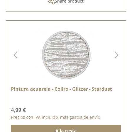
Share product
Pintura acuarela - Coliro - Glitzer - Stardust
Precio normal:
4,99 €
Precios con IVA incluido, más gastos de envío
A la cesta