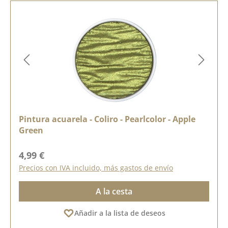
Pintura acuarela - Coliro - Pearlcolor - Apple
Green
Precio normal:
4,99 €
Precios con IVA incluido, más gastos de envío
A la cesta
Añadir a la lista de deseos