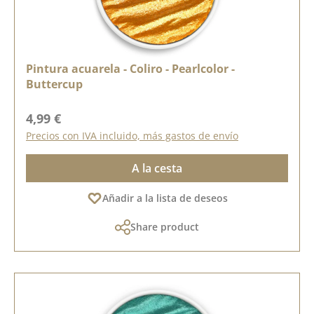
Pintura acuarela - Coliro - Pearlcolor -
Buttercup
Precio normal:
4,99 €
Precios con IVA incluido, más gastos de envío
A la cesta
Añadir a la lista de deseos
Share product