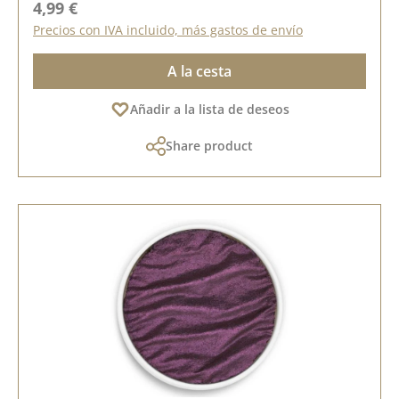
Precio normal:
4,99 €
Precios con IVA incluido, más gastos de envío
A la cesta
Añadir a la lista de deseos
Share product