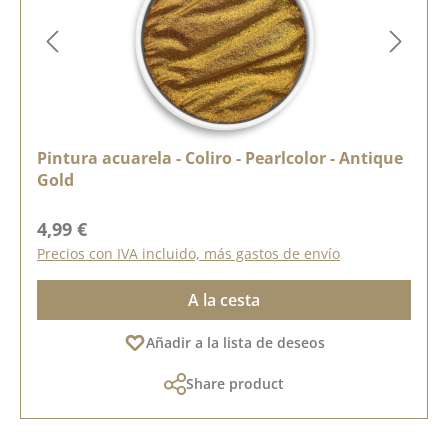
Pintura acuarela - Coliro - Pearlcolor - Antique
Gold
Precio normal:
4,99 €
Precios con IVA incluido, más gastos de envío
A la cesta
Añadir a la lista de deseos
Share product