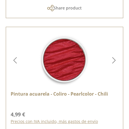
Share product
Pintura acuarela - Coliro - Pearlcolor - Chili
Precio normal:
4,99 €
Precios con IVA incluido, más gastos de envío