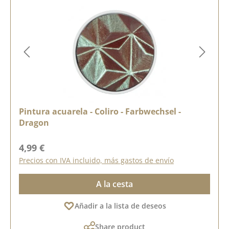
Pintura acuarela - Coliro - Farbwechsel -
Dragon
Precio normal:
4,99 €
Precios con IVA incluido, más gastos de envío
A la cesta
Añadir a la lista de deseos
Share product