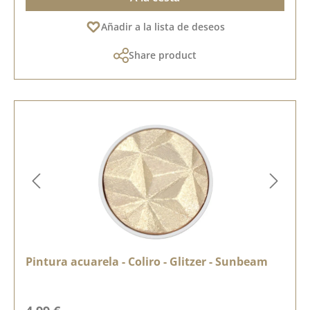
Añadir a la lista de deseos
Share product
Pintura acuarela - Coliro - Glitzer - Sunbeam
Precio normal: