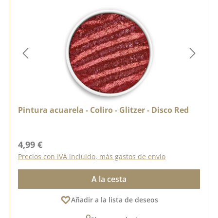
Pintura acuarela - Coliro - Glitzer - Disco Red
Precio normal:
4,99 €
Precios con IVA incluido, más gastos de envío
A la cesta
Añadir a la lista de deseos