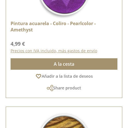
Pintura acuarela - Coliro - Pearlcolor -
Amethyst
Precio normal:
4,99 €
Precios con IVA incluido, más gastos de envío
A la cesta
Añadir a la lista de deseos
Share product