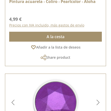
Pintura acuarela - Coliro - Pearlcolor - Aloha
Precio normal:
4,99 €
Precios con IVA incluido, más gastos de envío
A la cesta
Añadir a la lista de deseos
Share product