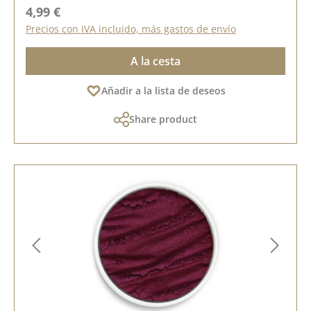
Precio normal:
4,99 €
Precios con IVA incluido, más gastos de envío
A la cesta
Añadir a la lista de deseos
Share product