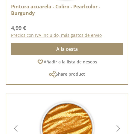
Pintura acuarela - Coliro - Pearlcolor -
Burgundy
Precio normal:
4,99 €
Precios con IVA incluido, más gastos de envío
A la cesta
Añadir a la lista de deseos
Share product