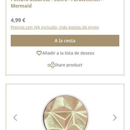
Mermaid
Precio normal:
4,99 €
Precios con IVA incluido, más gastos de envío
A la cesta
Añadir a la lista de deseos
Share product