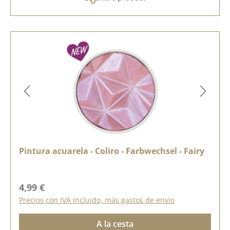
Pintura acuarela - Coliro - Farbwechsel - Fairy
Precio normal:
4,99 €
Precios con IVA incluido, más gastos de envío
A la cesta