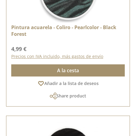
Pintura acuarela - Coliro - Pearlcolor - Black
Forest
Precio normal:
4,99 €
Precios con IVA incluido, más gastos de envío
A la cesta
Añadir a la lista de deseos
Share product