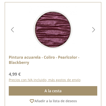
Pintura acuarela - Coliro - Pearlcolor -
Blackberry
Precio normal:
4,99 €
Precios con IVA incluido, más gastos de envío
A la cesta
Añadir a la lista de deseos