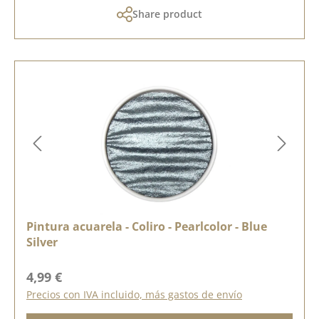
Share product
Pintura acuarela - Coliro - Pearlcolor - Blue
Silver
Precio normal:
4,99 €
Precios con IVA incluido, más gastos de envío