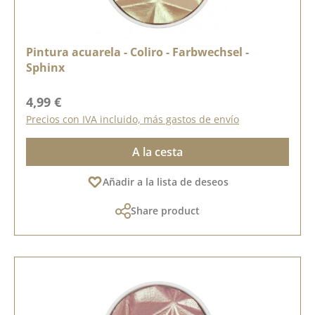
Pintura acuarela - Coliro - Farbwechsel -
Sphinx
Precio normal:
4,99 €
Precios con IVA incluido, más gastos de envío
A la cesta
Añadir a la lista de deseos
Share product