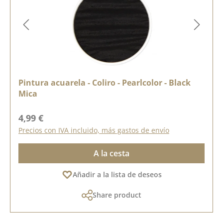
Pintura acuarela - Coliro - Pearlcolor - Black
Mica
Precio normal:
4,99 €
Precios con IVA incluido, más gastos de envío
A la cesta
Añadir a la lista de deseos
Share product