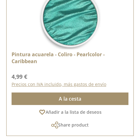
Pintura acuarela - Coliro - Pearlcolor -
Caribbean
Precio normal:
4,99 €
Precios con IVA incluido, más gastos de envío
A la cesta
Añadir a la lista de deseos
Share product