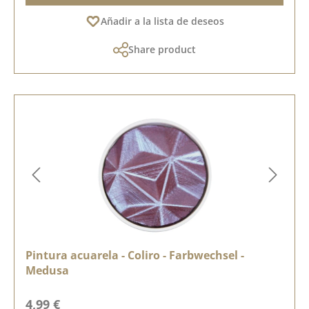
Añadir a la lista de deseos
Share product
Pintura acuarela - Coliro - Farbwechsel -
Medusa
Precio normal:
4,99 €