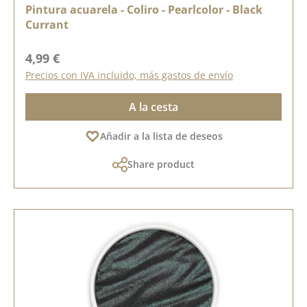
Pintura acuarela - Coliro - Pearlcolor - Black
Currant
Precio normal:
4,99 €
Precios con IVA incluido, más gastos de envío
A la cesta
Añadir a la lista de deseos
Share product