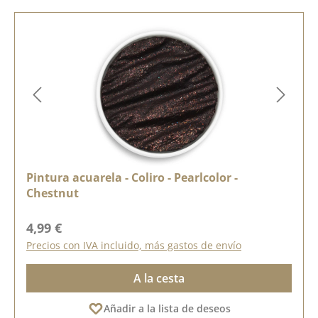
Pintura acuarela - Coliro - Pearlcolor -
Chestnut
Precio normal:
4,99 €
Precios con IVA incluido, más gastos de envío
A la cesta
Añadir a la lista de deseos