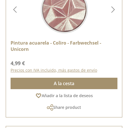
Pintura acuarela - Coliro - Farbwechsel -
Unicorn
Precio normal:
4,99 €
Precios con IVA incluido, más gastos de envío
A la cesta
Añadir a la lista de deseos
Share product