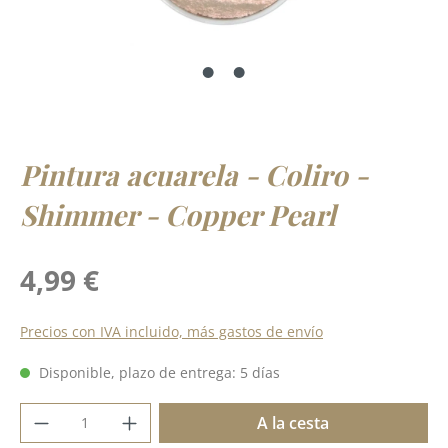
Pintura acuarela - Coliro -
Shimmer - Copper Pearl
Precio normal:
4,99 €
Precios con IVA incluido, más gastos de envío
Disponible, plazo de entrega: 5 días
Cantidad del producto: introduce la cant
A la cesta