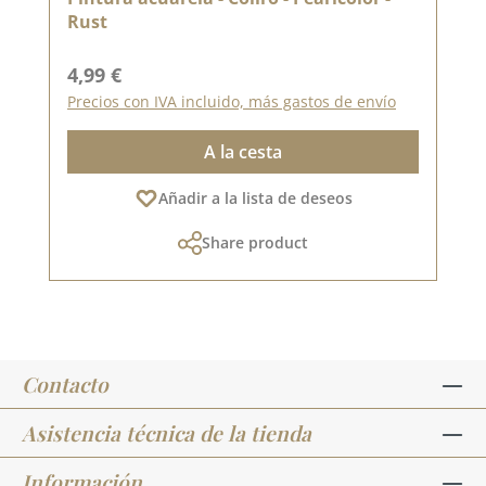
Rust
Precio normal:
4,99 €
Precios con IVA incluido, más gastos de envío
A la cesta
Añadir a la lista de deseos
Share product
Contacto
Asistencia técnica de la tienda
Información