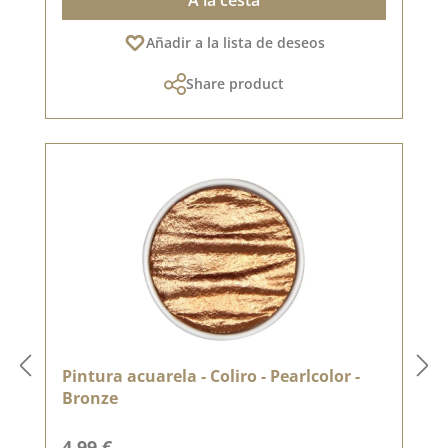
Añadir a la lista de deseos
Share product
Pintura acuarela - Coliro - Pearlcolor -
Bronze
Precio normal:
4,99 €