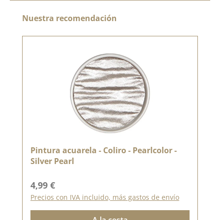
Omitir la galería de productos
Nuestra recomendación
Pintura acuarela - Coliro - Pearlcolor -
Silver Pearl
Precio normal:
4,99 €
Precios con IVA incluido, más gastos de envío
A la cesta