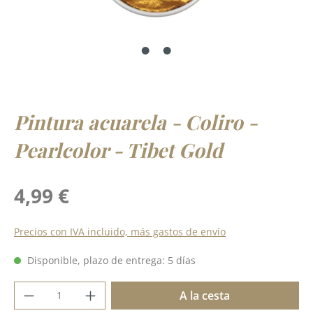
Pintura acuarela - Coliro -
Pearlcolor - Tibet Gold
Precio normal:
4,99 €
Precios con IVA incluido, más gastos de envío
Disponible, plazo de entrega: 5 días
Cantidad del producto: introduce la cant
A la cesta