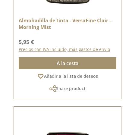
Almohadilla de tinta - VersaFine Clair –
Morning Mist
Precio normal:
5,95 €
Precios con IVA incluido, más gastos de envío
A la cesta
Añadir a la lista de deseos
Share product