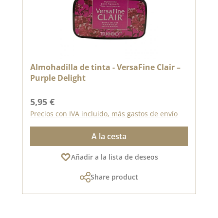
Almohadilla de tinta - VersaFine Clair –
Purple Delight
Precio normal:
5,95 €
Precios con IVA incluido, más gastos de envío
A la cesta
Añadir a la lista de deseos
Share product