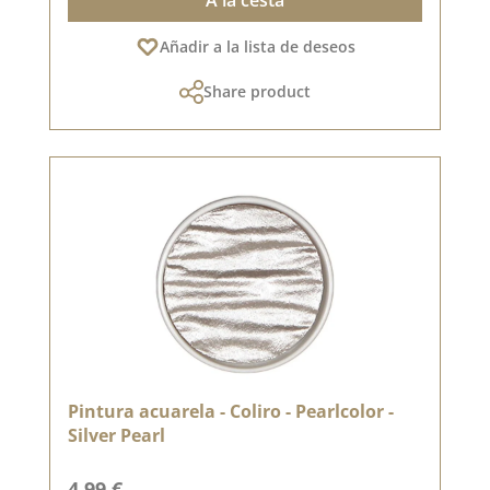
Añadir a la lista de deseos
Share product
Pintura acuarela - Coliro - Pearlcolor -
Silver Pearl
Precio normal:
4,99 €