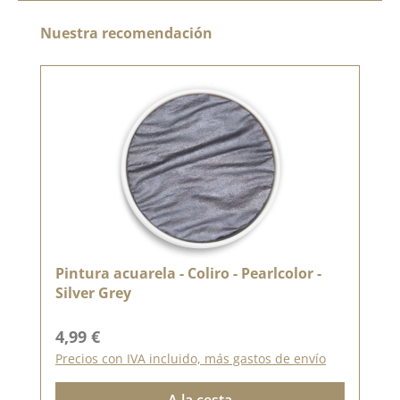
Omitir la galería de productos
Nuestra recomendación
Pintura acuarela - Coliro - Pearlcolor -
Silver Grey
Precio normal:
4,99 €
Precios con IVA incluido, más gastos de envío
A la cesta