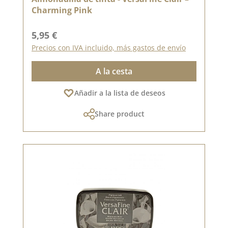
Charming Pink
Precio normal:
5,95 €
Precios con IVA incluido, más gastos de envío
A la cesta
Añadir a la lista de deseos
Share product