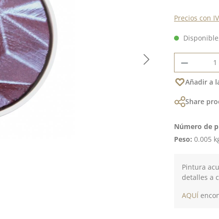
Precios con I
Disponible,
Cantidad
Añadir a l
Share pro
Número de p
Peso:
0.005 k
Pintura acu
detalles a 
AQUÍ
encont