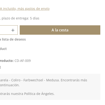
VA incluido, más gastos de envío
 plazo de entrega: 5 días
 del producto: introduce la cantidad de
A la cesta
a lista de deseos
duct
roducto:
CD-AF-009
g
arela - Coliro - Farbwechsel - Medusa. Encontrarás más
continuación.
rarás nuestra Política de Ángeles.