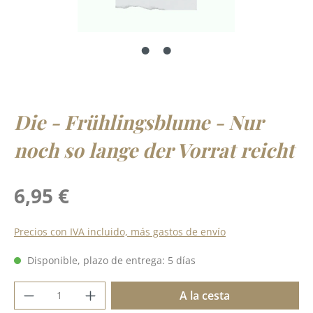
Die - Frühlingsblume - Nur
noch so lange der Vorrat reicht
Precio normal:
6,95 €
Precios con IVA incluido, más gastos de envío
Disponible, plazo de entrega: 5 días
Cantidad del producto: introduce la cant
A la cesta