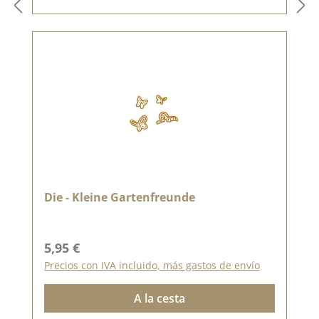
Die - Kleine Gartenfreunde
Precio normal:
5,95 €
Precios con IVA incluido, más gastos de envío
A la cesta