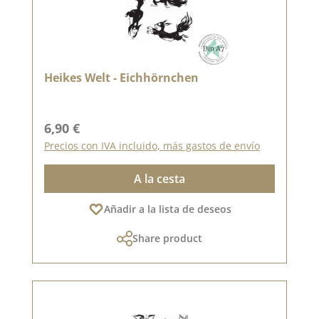
Heikes Welt - Eichhörnchen
Precio normal:
6,90 €
Precios con IVA incluido, más gastos de envío
A la cesta
Añadir a la lista de deseos
Share product