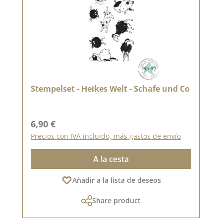
Stempelset - Heikes Welt - Schafe und Co
Precio normal:
6,90 €
Precios con IVA incluido, más gastos de envío
A la cesta
Añadir a la lista de deseos
Share product