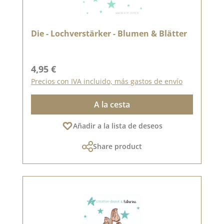
Die - Lochverstärker - Blumen & Blätter
Precio normal:
4,95 €
Precios con IVA incluido, más gastos de envío
A la cesta
Añadir a la lista de deseos
Share product