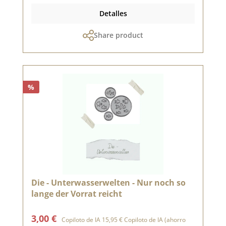
Detalles
Share product
%
Die - Unterwasserwelten - Nur noch so
lange der Vorrat reicht
Precio de venta:
Precio normal:
3,00 €
Copiloto de IA
15,95 €
Copiloto de IA
(ahorro