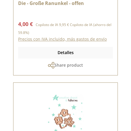
Die - Große Ranunkel - offen
Precio de venta:
Precio normal:
4,00 €
Copiloto de IA
9,95 €
Copiloto de IA
(ahorro del
59.8%)
Precios con IVA incluido, más gastos de envío
Detalles
Share product