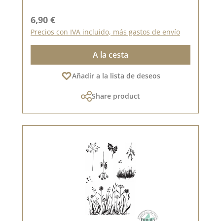
Precio normal:
6,90 €
Precios con IVA incluido, más gastos de envío
A la cesta
Añadir a la lista de deseos
Share product