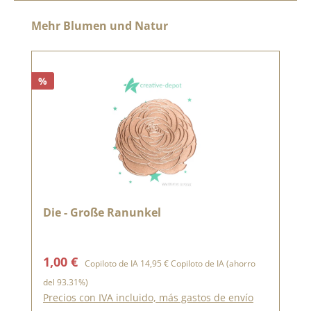
Omitir la galería de productos
Mehr Blumen und Natur
%
Die - Große Ranunkel
Precio de venta:
Precio normal:
1,00 €
Copiloto de IA
14,95 €
Copiloto de IA
(ahorro
del 93.31%)
Precios con IVA incluido, más gastos de envío