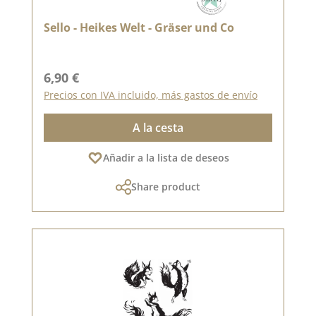
Sello - Heikes Welt - Gräser und Co
Precio normal:
6,90 €
Precios con IVA incluido, más gastos de envío
A la cesta
Añadir a la lista de deseos
Share product