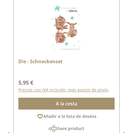
Die - Schneckenset
Precio normal:
5,95 €
Precios con IVA incluido, más gastos de envío
A la cesta
Añadir a la lista de deseos
Share product