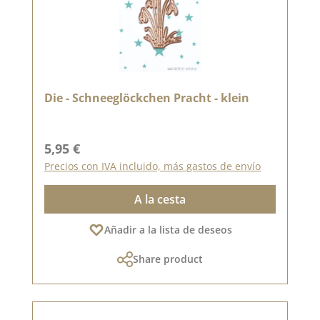
Die - Schneeglöckchen Pracht - klein
Precio normal:
5,95 €
Precios con IVA incluido, más gastos de envío
A la cesta
Añadir a la lista de deseos
Share product