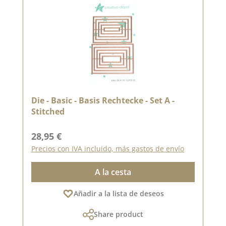
Die - Basic - Basis Rechtecke - Set A -
Stitched
Precio normal:
28,95 €
Precios con IVA incluido, más gastos de envío
A la cesta
Añadir a la lista de deseos
Share product