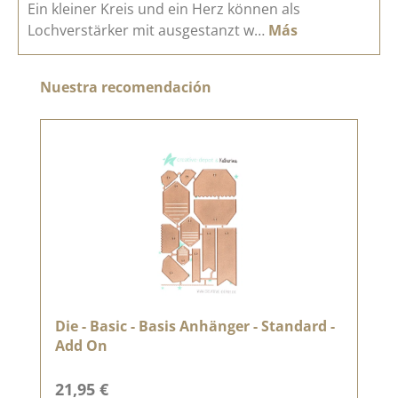
Ein kleiner Kreis und ein Herz können als
Lochverstärker mit ausgestanzt w…
Más
Omitir la galería de productos
Nuestra recomendación
Die - Basic - Basis Anhänger - Standard -
Add On
Precio normal:
21,95 €