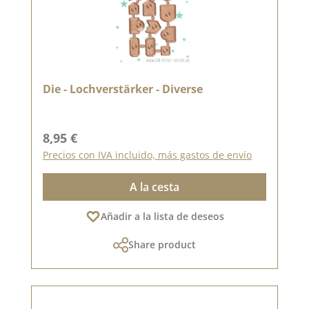
Die - Lochverstärker - Diverse
Precio normal:
8,95 €
Precios con IVA incluido, más gastos de envío
A la cesta
Añadir a la lista de deseos
Share product