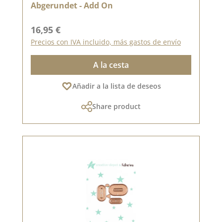
Abgerundet - Add On
Precio normal:
16,95 €
Precios con IVA incluido, más gastos de envío
A la cesta
Añadir a la lista de deseos
Share product