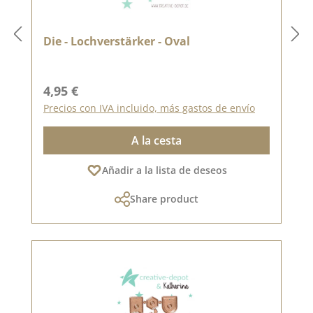
Die - Lochverstärker - Oval
Precio normal:
4,95 €
Precios con IVA incluido, más gastos de envío
A la cesta
Añadir a la lista de deseos
Share product