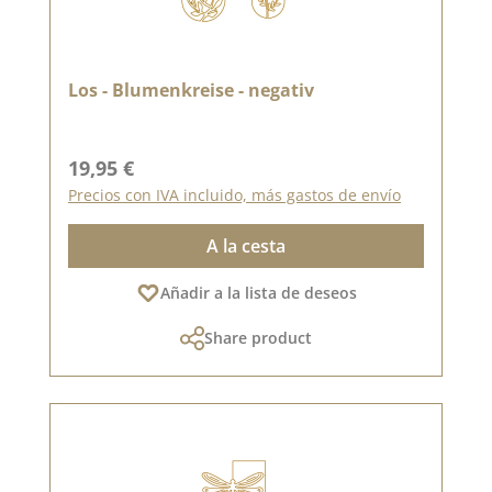
Los - Blumenkreise - negativ
Precio normal:
19,95 €
Precios con IVA incluido, más gastos de envío
A la cesta
Añadir a la lista de deseos
Share product