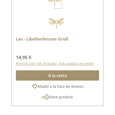
Las - Libellenfenster Groß
Precio normal:
14,95 €
Precios con IVA incluido, más gastos de envío
A la cesta
Añadir a la lista de deseos
Share product