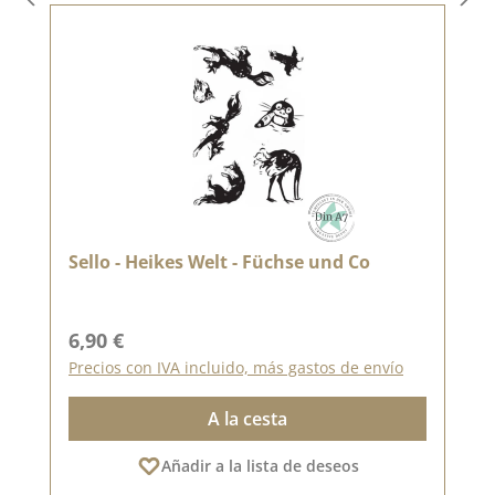
Sello - Heikes Welt - Füchse und Co
Precio normal:
6,90 €
Precios con IVA incluido, más gastos de envío
A la cesta
Añadir a la lista de deseos