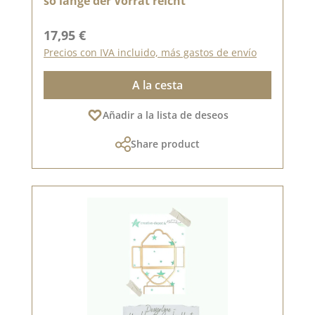
so lange der Vorrat reicht
Precio normal:
17,95 €
Precios con IVA incluido, más gastos de envío
A la cesta
Añadir a la lista de deseos
Share product