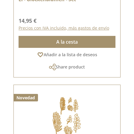
Precio normal:
14,95 €
Precios con IVA incluido, más gastos de envío
A la cesta
Añadir a la lista de deseos
Share product
Novedad