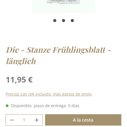
Die - Stanze Frühlingsblatt -
länglich
Precio normal:
11,95 €
Precios con IVA incluido, más gastos de envío
Disponible, plazo de entrega: 5 días
Cantidad del producto: introduce la cant
A la cesta