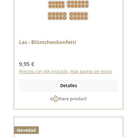
Las - Blümchenkonfetti
Precio normal:
9,95 €
Precios con IVA incluido, más gastos de envío
Detalles
Share product
Novedad