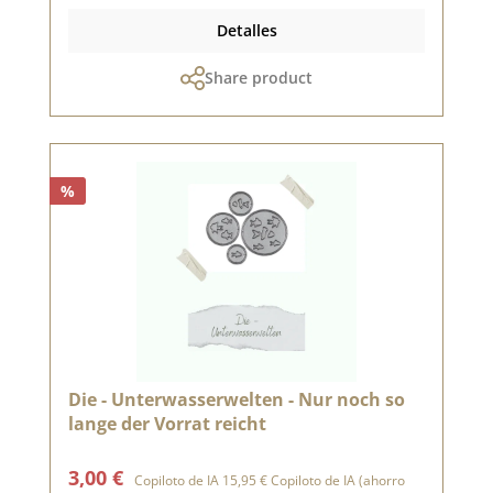
Detalles
Share product
%
Die - Unterwasserwelten - Nur noch so
lange der Vorrat reicht
Precio de venta:
Precio normal:
3,00 €
Copiloto de IA
15,95 €
Copiloto de IA
(ahorro