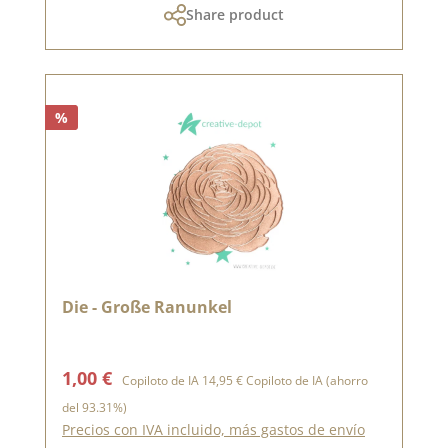
Share product
%
Die - Große Ranunkel
Precio de venta:
Precio normal:
1,00 €
Copiloto de IA
14,95 €
Copiloto de IA
(ahorro
del 93.31%)
Precios con IVA incluido, más gastos de envío