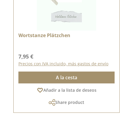
Wortstanze Plätzchen
Precio normal:
7,95 €
Precios con IVA incluido, más gastos de envío
A la cesta
Añadir a la lista de deseos
Share product