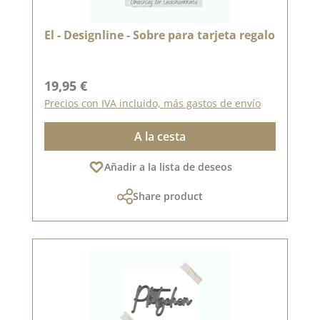
El - Designline - Sobre para tarjeta regalo
Precio normal:
19,95 €
Precios con IVA incluido, más gastos de envío
A la cesta
Añadir a la lista de deseos
Share product