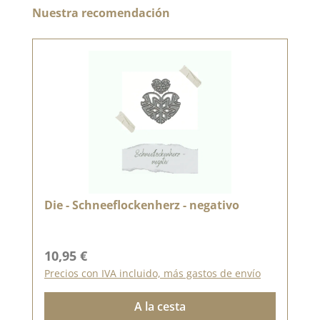
Omitir la galería de productos
Nuestra recomendación
Die - Schneeflockenherz - negativo
Precio normal:
10,95 €
Precios con IVA incluido, más gastos de envío
A la cesta