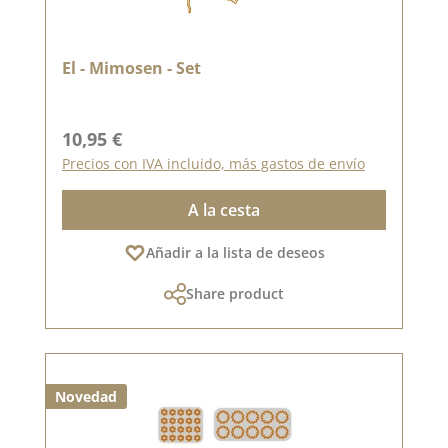
El - Mimosen - Set
Precio normal:
10,95 €
Precios con IVA incluido, más gastos de envío
A la cesta
Añadir a la lista de deseos
Share product
Novedad