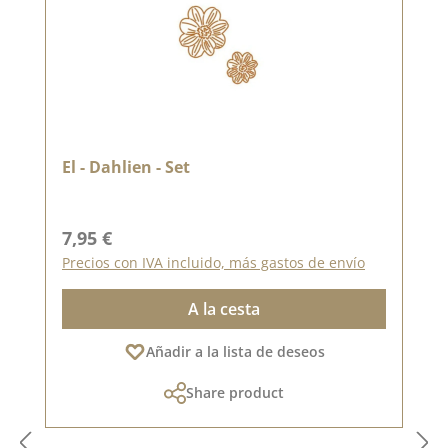
El - Dahlien - Set
Precio normal:
7,95 €
Precios con IVA incluido, más gastos de envío
A la cesta
Añadir a la lista de deseos
Share product