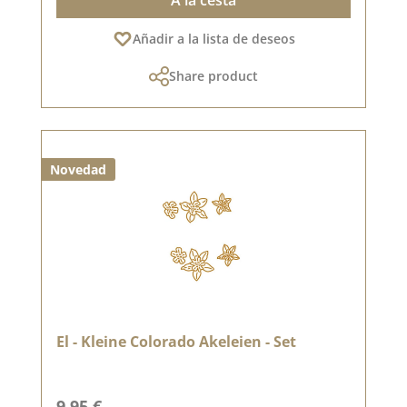
Añadir a la lista de deseos
Share product
Novedad
El - Kleine Colorado Akeleien - Set
Precio normal:
9,95 €