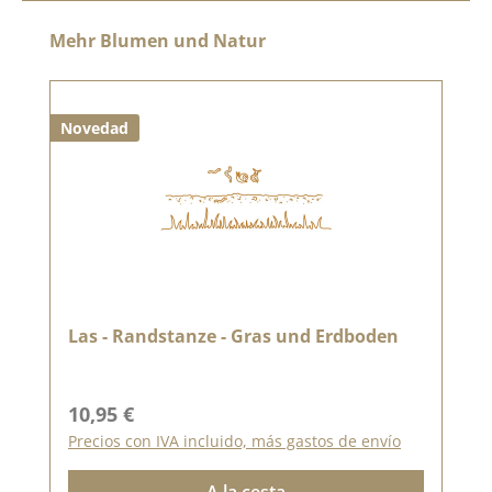
Omitir la galería de productos
Mehr Blumen und Natur
Novedad
Las - Randstanze - Gras und Erdboden
Precio normal:
10,95 €
Precios con IVA incluido, más gastos de envío
A la cesta