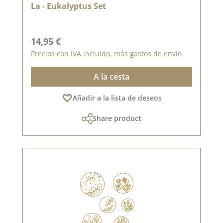
La - Eukalyptus Set
Precio normal:
14,95 €
Precios con IVA incluido, más gastos de envío
A la cesta
Añadir a la lista de deseos
Share product