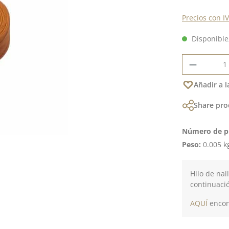
Precios con I
Disponible,
Cantidad
Añadir a l
Share pro
Número de p
Peso:
0.005 k
Hilo de nai
continuaci
AQUÍ
encont