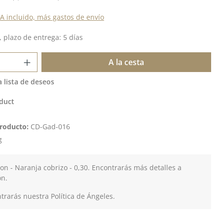
VA incluido, más gastos de envío
 plazo de entrega: 5 días
 del producto: introduce la cantidad de
A la cesta
a lista de deseos
duct
roducto:
CD-Gad-016
g
lon - Naranja cobrizo - 0,30. Encontrarás más detalles a
ón.
rarás nuestra Política de Ángeles.