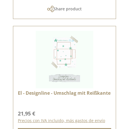
Share product
El - Designline - Umschlag mit Reißkante
Precio normal:
21,95 €
Precios con IVA incluido, más gastos de envío