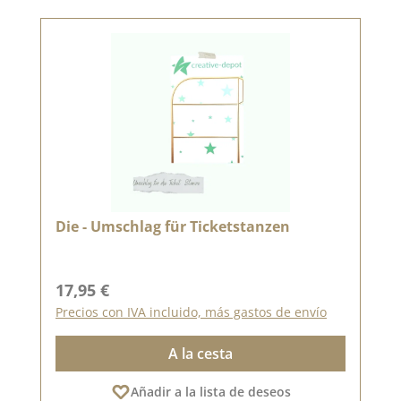
Die - Umschlag für Ticketstanzen
Precio normal:
17,95 €
Precios con IVA incluido, más gastos de envío
A la cesta
Añadir a la lista de deseos