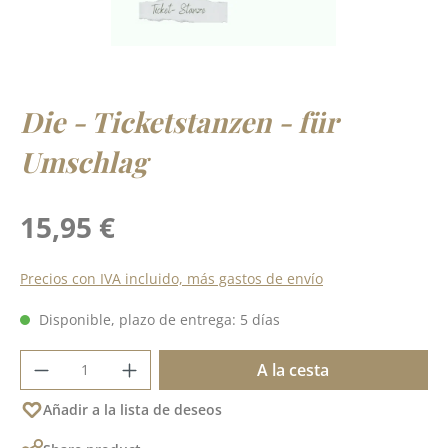
Die - Ticketstanzen - für
Umschlag
Precio normal:
15,95 €
Precios con IVA incluido, más gastos de envío
Disponible, plazo de entrega: 5 días
Cantidad del producto: introduce la cant
A la cesta
Añadir a la lista de deseos