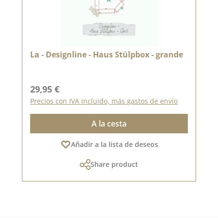
La - Designline - Haus Stülpbox - grande
Precio normal:
29,95 €
Precios con IVA incluido, más gastos de envío
A la cesta
Añadir a la lista de deseos
Share product