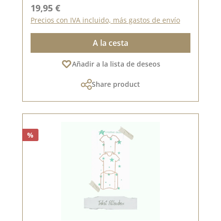
Precio normal:
19,95 €
Precios con IVA incluido, más gastos de envío
A la cesta
Añadir a la lista de deseos
Share product
%