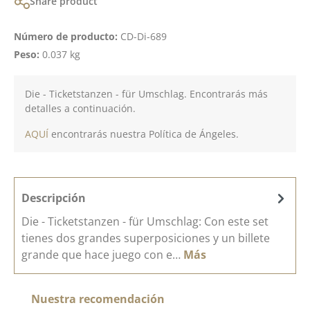
Share product
Número de producto:
CD-Di-689
Peso:
0.037 kg
Die - Ticketstanzen - für Umschlag. Encontrarás más
detalles a continuación.
AQUÍ
encontrarás nuestra Política de Ángeles.
Descripción
Die - Ticketstanzen - für Umschlag: Con este set
tienes dos grandes superposiciones y un billete
grande que hace juego con e…
Más
Omitir la galería de productos
Nuestra recomendación