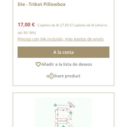
Die - Trikot Pillowbox
Precio de venta:
Precio normal:
17,00 €
Copiloto de IA
27,95 €
Copiloto de IA
(ahorro
del 39.18%)
Precios con IVA incluido, más gastos de envío
A la cesta
Añadir a la lista de deseos
Share product