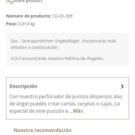
Share product
Número de producto:
CD-Di-309
Peso:
0.014 kg
Die - Streupünktchen Engelsflügel. Encontrarás más
detalles a continuación.
AQUÍ
encontrarás nuestra Política de Ángeles.
Descripción
Con nuestro perforador de puntos dispersos alas
de ángel puedes crear cartas, tarjetas o cajas. Lo
especial de este punzón e…
Más
Omitir la galería de productos
Nuestra recomendación