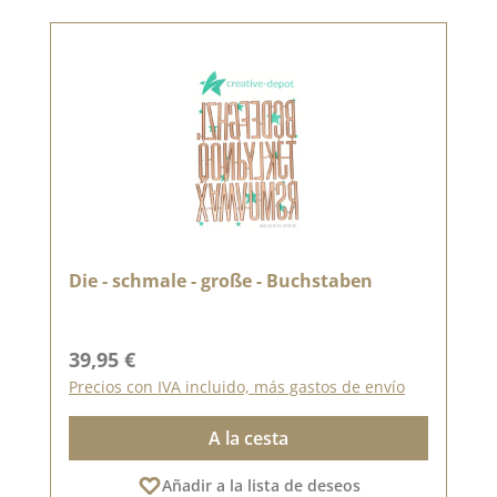
Die - schmale - große - Buchstaben
Precio normal:
39,95 €
Precios con IVA incluido, más gastos de envío
A la cesta
Añadir a la lista de deseos