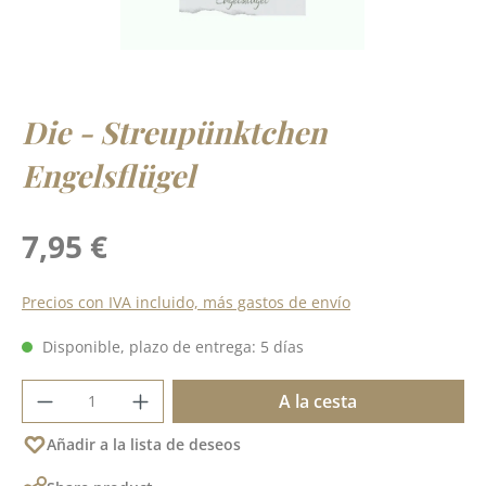
Die - Streupünktchen
Engelsflügel
Precio normal:
7,95 €
Precios con IVA incluido, más gastos de envío
Disponible, plazo de entrega: 5 días
Cantidad del producto: introduce la cant
A la cesta
Añadir a la lista de deseos