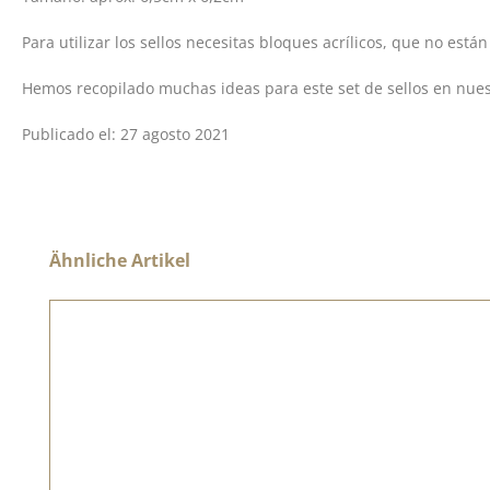
Para utilizar los sellos necesitas bloques acrílicos, que no están
Hemos recopilado muchas ideas para este set de sellos en nuestr
Publicado el: 27 agosto 2021
Omitir la galería de productos
Ähnliche Artikel