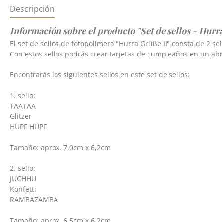
Descripción
Información sobre el producto "Set de sellos - Hurr
El set de sellos de fotopolímero "Hurra Grüße II" consta de 2 se
Con estos sellos podrás crear tarjetas de cumpleaños en un abrir
Encontrarás los siguientes sellos en este set de sellos:
1. sello:
TAATAA
Glitzer
HÜPF HÜPF
Tamaño: aprox. 7,0cm x 6,2cm
2. sello:
JUCHHU
Konfetti
RAMBAZAMBA
Tamaño: aprox. 6,5cm x 6,2cm