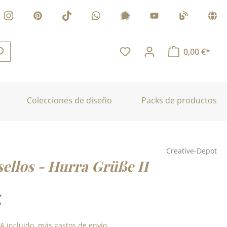
0,00 €*
Colecciones de diseño
Packs de productos
Creative-Depot
sellos - Hurra Grüße II
:
€
VA incluido, más gastos de envío