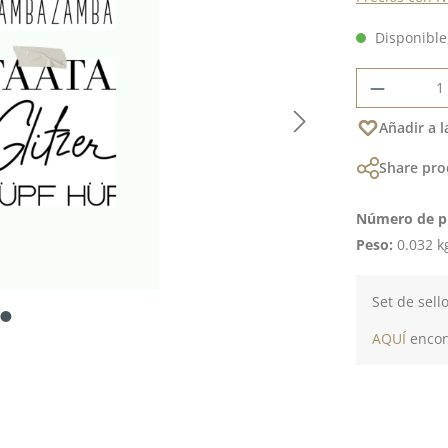
Disponible,
Cantidad
Añadir a l
Share pro
Número de p
Peso:
0.032 k
Set de sell
AQUÍ
encont