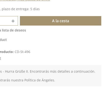
 plazo de entrega: 5 días
 del producto: introduce la cantidad de
A la cesta
a lista de deseos
duct
roducto:
CD-St-496
g
os - Hurra Grüße II. Encontrarás más detalles a continuación.
rarás nuestra Política de Ángeles.