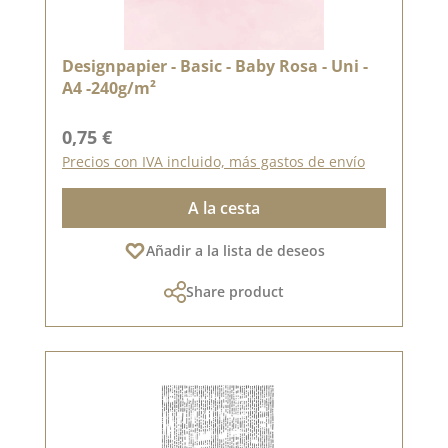
Designpapier - Basic - Baby Rosa - Uni -
A4 -240g/m²
Precio normal:
0,75 €
Precios con IVA incluido, más gastos de envío
A la cesta
Añadir a la lista de deseos
Share product