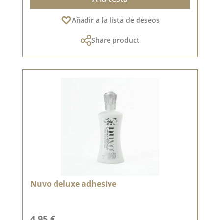
Añadir a la lista de deseos
Share product
Nuvo deluxe adhesive
Precio normal:
4,95 €