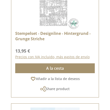
Stempelset - Designline - Hintergrund -
Grunge Striche
Precio normal:
13,95 €
Precios con IVA incluido, más gastos de envío
A la cesta
Añadir a la lista de deseos
Share product