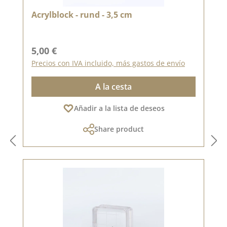
Acrylblock - rund - 3,5 cm
Precio normal:
5,00 €
Precios con IVA incluido, más gastos de envío
A la cesta
Añadir a la lista de deseos
Share product