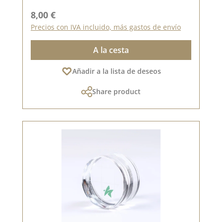
Precio normal:
8,00 €
Precios con IVA incluido, más gastos de envío
A la cesta
Añadir a la lista de deseos
Share product