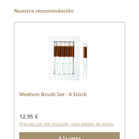
Omitir la galería de productos
Nuestra recomendación
Medium Brush Set - 6 Stück
Precio normal:
12,95 €
Precios con IVA incluido, más gastos de envío
A la cesta