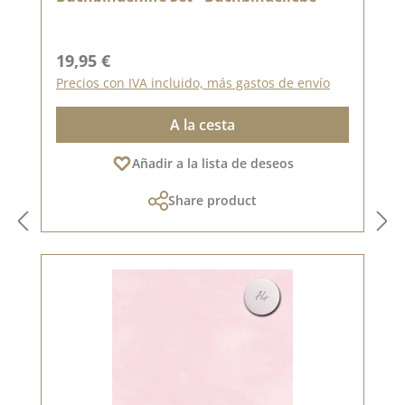
Precio normal:
19,95 €
Precios con IVA incluido, más gastos de envío
A la cesta
Añadir a la lista de deseos
Share product