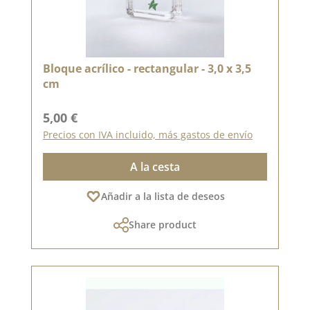
Bloque acrílico - rectangular - 3,0 x 3,5
cm
Precio normal:
5,00 €
Precios con IVA incluido, más gastos de envío
A la cesta
Añadir a la lista de deseos
Share product