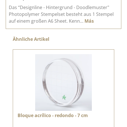
Das “Designline - Hintergrund - Doodlemuster"
Photopolymer Stempelset besteht aus 1 Stempel
auf einem großen A6 Sheet. Kenn…
Más
Omitir la galería de productos
Ähnliche Artikel
Bloque acrílico - redondo - 7 cm