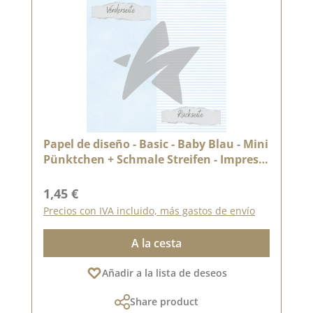
Papel de diseño - Basic - Baby Blau - Mini
Pünktchen + Schmale Streifen - Impreso
por las dos caras-
Precio normal:
1,45 €
Precios con IVA incluido, más gastos de envío
A la cesta
Añadir a la lista de deseos
Share product