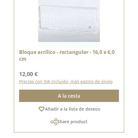
Bloque acrílico - rectangular - 16,0 x 6,0
cm
Precio normal:
12,00 €
Precios con IVA incluido, más gastos de envío
A la cesta
Añadir a la lista de deseos
Share product