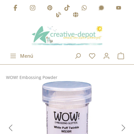
Saltar al contenido principal
Menú
WOW! Embossing Powder
Omitir galería de imágenes