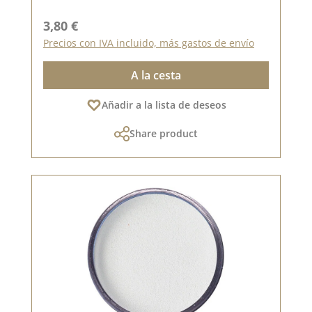
Precio normal:
3,80 €
Precios con IVA incluido, más gastos de envío
A la cesta
Añadir a la lista de deseos
Share product