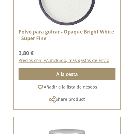
Polvo para gofrar - Opaque Bright White
- Super Fine
Precio normal:
3,80 €
Precios con IVA incluido, más gastos de envío
A la cesta
Añadir a la lista de deseos
Share product