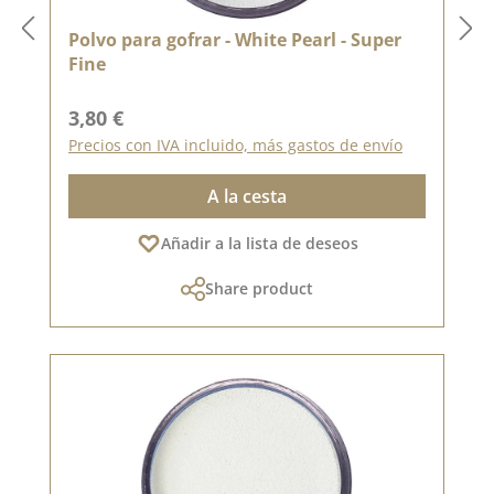
Polvo para gofrar - White Pearl - Super
Fine
Precio normal:
3,80 €
Precios con IVA incluido, más gastos de envío
A la cesta
Añadir a la lista de deseos
Share product