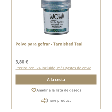
Polvo para gofrar - Tarnished Teal
Precio normal:
3,80 €
Precios con IVA incluido, más gastos de envío
A la cesta
Añadir a la lista de deseos
Share product