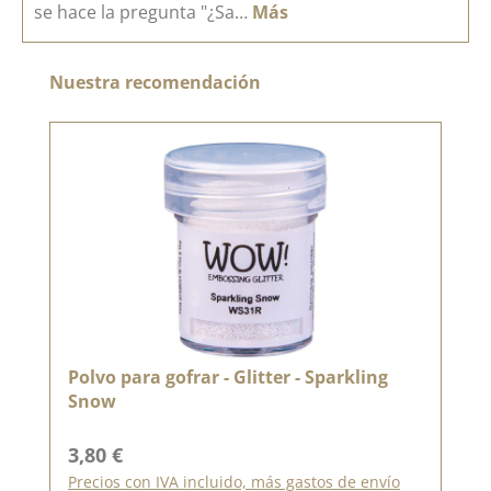
se hace la pregunta "¿Sa…
Más
Omitir la galería de productos
Nuestra recomendación
Polvo para gofrar - Glitter - Sparkling
Snow
Precio normal:
3,80 €
Precios con IVA incluido, más gastos de envío