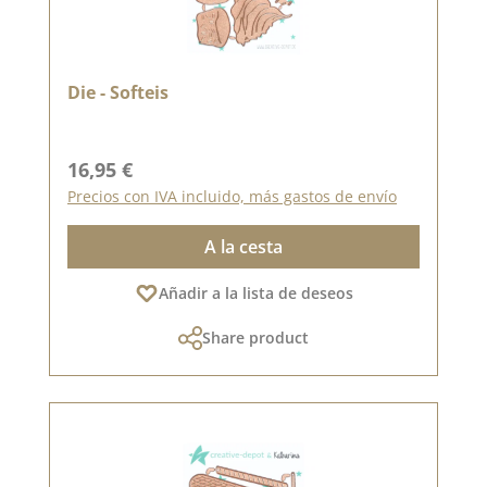
Die - Softeis
Precio normal:
16,95 €
Precios con IVA incluido, más gastos de envío
A la cesta
Añadir a la lista de deseos
Share product