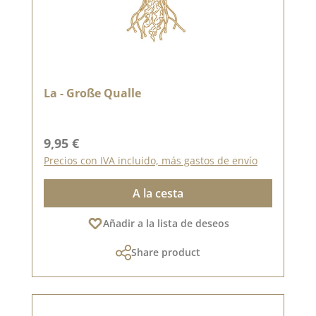
La - Große Qualle
Precio normal:
9,95 €
Precios con IVA incluido, más gastos de envío
A la cesta
Añadir a la lista de deseos
Share product