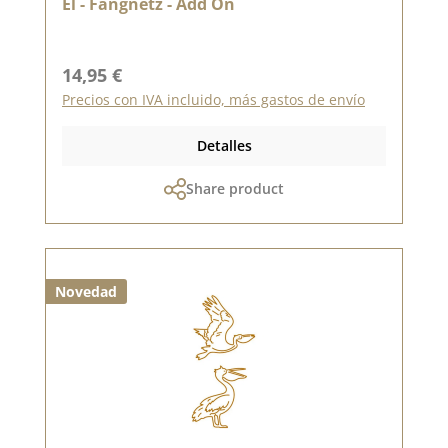
El - Fangnetz - Add On
Precio normal:
14,95 €
Precios con IVA incluido, más gastos de envío
Detalles
Share product
Novedad