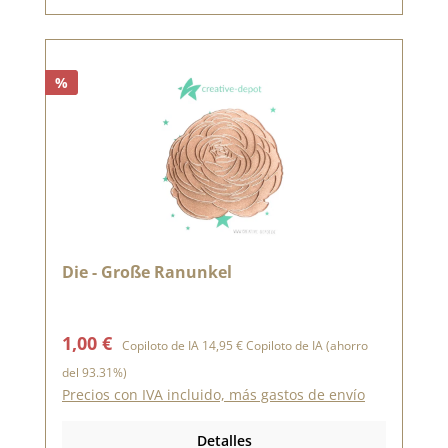
%
Die - Große Ranunkel
Precio de venta:
Precio normal:
1,00 €
Copiloto de IA
14,95 €
Copiloto de IA
(ahorro
del 93.31%)
Precios con IVA incluido, más gastos de envío
Detalles