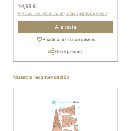
Precio normal:
14,95 €
Precios con IVA incluido, más gastos de envío
A la cesta
Añadir a la lista de deseos
Share product
Omitir la galería de productos
Nuestra recomendación