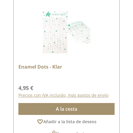
Enamel Dots - Klar
Precio normal:
4,95 €
Precios con IVA incluido, más gastos de envío
A la cesta
Añadir a la lista de deseos