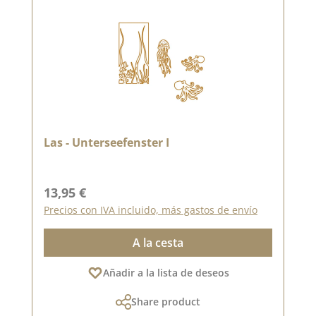
Las - Unterseefenster I
Precio normal:
13,95 €
Precios con IVA incluido, más gastos de envío
A la cesta
Añadir a la lista de deseos
Share product