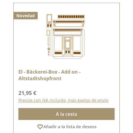
Novedad
El - Bäckerei-Box - Add on -
Altstadtshopfront
Precio normal:
21,95 €
Precios con IVA incluido, más gastos de envío
A la cesta
Añadir a la lista de deseos