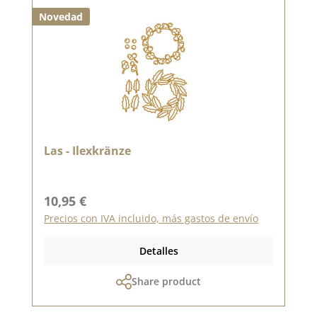
Novedad
Las - Ilexkränze
Precio normal:
10,95 €
Precios con IVA incluido, más gastos de envío
Detalles
Share product