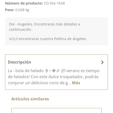
Número de producto:
CD-Die-1658
Peso:
0.028 kg
Die - Kugeleis. Encontrarás más detalles a
continuación.
AQUÍ
encontrarás nuestra Política de Ángeles.
Descripción
La - bola de helado 🍦✨🍓🎉 ¡El verano es tiempo
de helados! Con este dulce troquelador, podrás
conjurar un delicioso cono de g…
Más
Omitir la galería de productos
Artículos similares