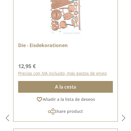
Die - Eisdekorationen
Precio normal:
12,95 €
Precios con IVA incluido, más gastos de envío
A la cesta
Añadir a la lista de deseos
Share product