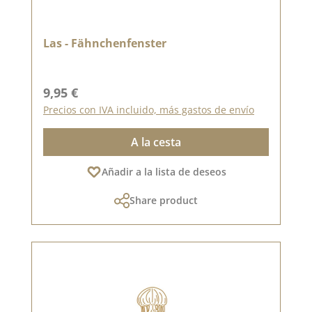
Las - Fähnchenfenster
Precio normal:
9,95 €
Precios con IVA incluido, más gastos de envío
A la cesta
Añadir a la lista de deseos
Share product