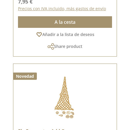
Precio normal:
7,95 €
Precios con IVA incluido, más gastos de envío
A la cesta
Añadir a la lista de deseos
Share product
Novedad