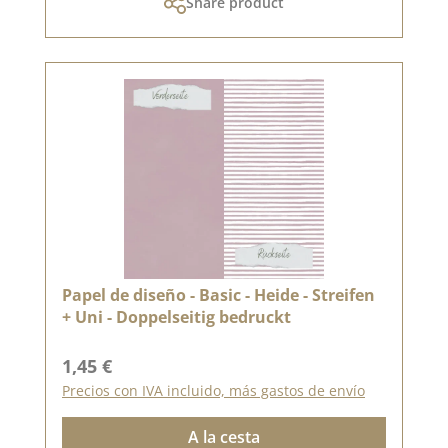
Share product
Papel de diseño - Basic - Heide - Streifen
+ Uni - Doppelseitig bedruckt
Precio normal:
1,45 €
Precios con IVA incluido, más gastos de envío
A la cesta