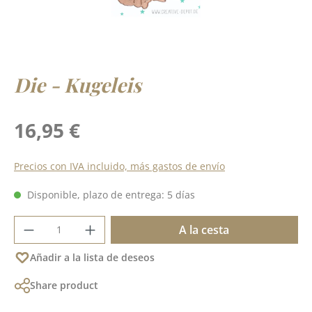
Die - Kugeleis
Precio normal:
16,95 €
Precios con IVA incluido, más gastos de envío
Disponible, plazo de entrega: 5 días
Cantidad del producto: introduce la cant
A la cesta
Añadir a la lista de deseos
Share product