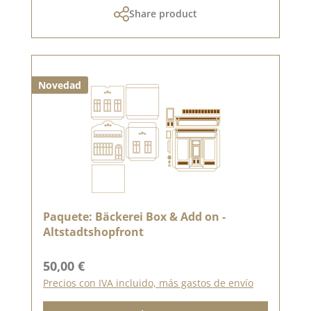
Share product
Novedad
Paquete: Bäckerei Box & Add on -
Altstadtshopfront
Precio normal:
50,00 €
Precios con IVA incluido, más gastos de envío