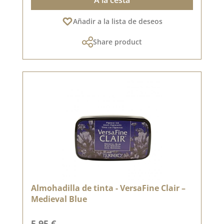
Añadir a la lista de deseos
Share product
Almohadilla de tinta - VersaFine Clair –
Medieval Blue
Precio normal:
5,95 €