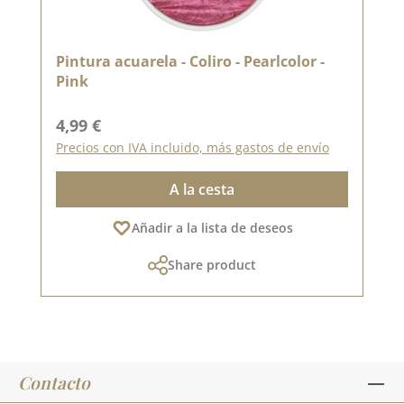
Pintura acuarela - Coliro - Pearlcolor -
Pink
Precio normal:
4,99 €
Precios con IVA incluido, más gastos de envío
A la cesta
Añadir a la lista de deseos
Share product
Contacto