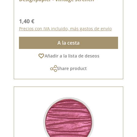
Precio normal:
1,40 €
Precios con IVA incluido, más gastos de envío
A la cesta
Añadir a la lista de deseos
Share product