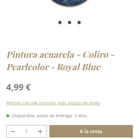
Pintura acuarela - Coliro -
Pearlcolor - Royal Blue
Precio normal:
4,99 €
Precios con IVA incluido, más gastos de envío
Disponible, plazo de entrega: 5 días
Cantidad del producto: introduce la cant
A la cesta