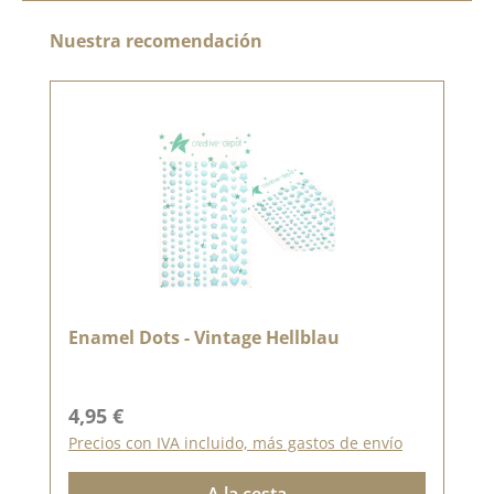
Omitir la galería de productos
Nuestra recomendación
Enamel Dots - Vintage Hellblau
Precio normal:
4,95 €
Precios con IVA incluido, más gastos de envío
A la cesta