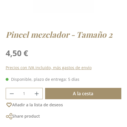
Pincel mezclador - Tamaño 2
Precio normal:
4,50 €
Precios con IVA incluido, más gastos de envío
Disponible, plazo de entrega: 5 días
Cantidad del producto: introduce la cant
A la cesta
Añadir a la lista de deseos
Share product