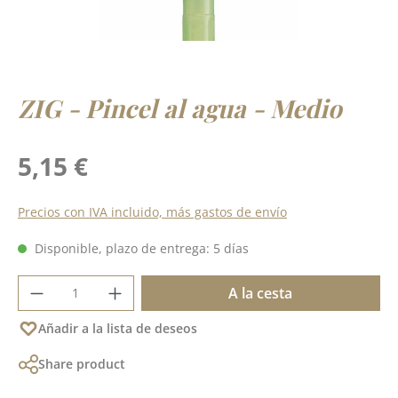
ZIG - Pincel al agua - Medio
Precio normal:
5,15 €
Precios con IVA incluido, más gastos de envío
Disponible, plazo de entrega: 5 días
Cantidad del producto: introduce la cant
A la cesta
Añadir a la lista de deseos
Share product