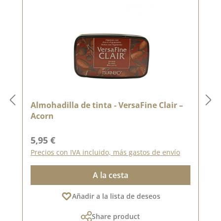
Almohadilla de tinta - VersaFine Clair –
Acorn
Precio normal:
5,95 €
Precios con IVA incluido, más gastos de envío
A la cesta
Añadir a la lista de deseos
Share product