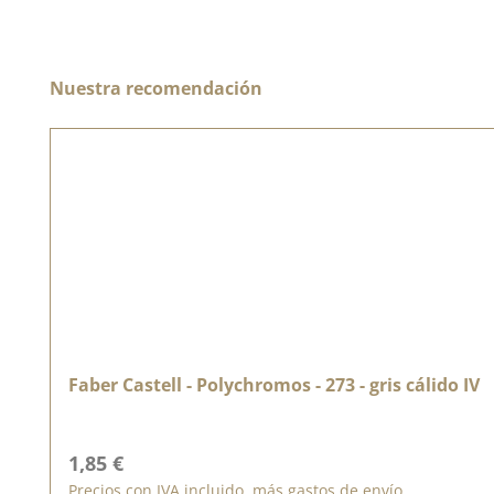
Omitir la galería de productos
Nuestra recomendación
Faber Castell - Polychromos - 273 - gris cálido IV
Precio normal:
1,85 €
Precios con IVA incluido, más gastos de envío