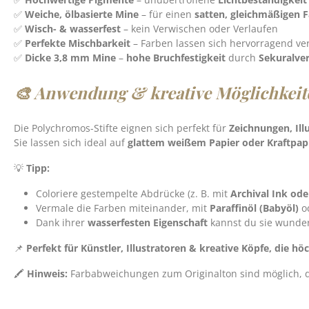
✅
Weiche, ölbasierte Mine
– für einen
satten, gleichmäßigen F
✅
Wisch- & wasserfest
– kein Verwischen oder Verlaufen
✅
Perfekte Mischbarkeit
– Farben lassen sich hervorragend v
✅
Dicke 3,8 mm Mine
–
hohe Bruchfestigkeit
durch
Sekuralve
🎨 Anwendung & kreative Möglichkeit
Die Polychromos-Stifte eignen sich perfekt für
Zeichnungen, Il
Sie lassen sich ideal auf
glattem weißem Papier oder Kraftpap
💡
Tipp:
Coloriere gestempelte Abdrücke (z. B. mit
Archival Ink od
Vermale die Farben miteinander, mit
Paraffinöl (Babyöl)
o
Dank ihrer
wasserfesten Eigenschaft
kannst du sie wunder
📌
Perfekt für Künstler, Illustratoren & kreative Köpfe, die hö
🖍️
Hinweis:
Farbabweichungen zum Originalton sind möglich, da 