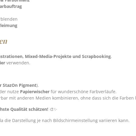
arbauftrag
erblenden
rleimung
en
lustrationen, Mixed-Media-Projekte und Scrapbooking
.
ier
verwenden.
er StazOn Pigment
).
der nutze
Papierwischer
für wunderschöne Farbverläufe.
bar mit anderen Medien kombinieren, ohne dass sich die Farben 
chste Qualität schätzen!
🎨✨
die Darstellung je nach Bildschirmeinstellung variieren kann.