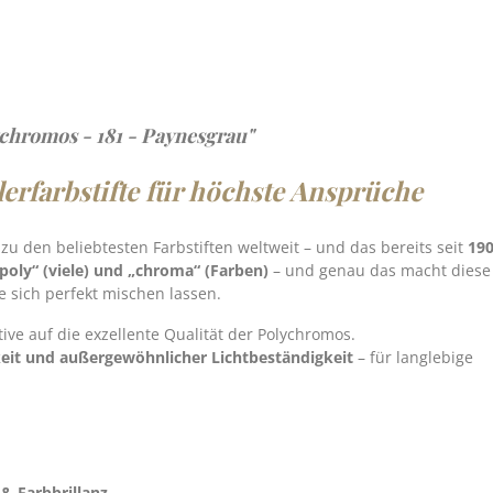
ychromos - 181 - Paynesgrau"
erfarbstifte für höchste Ansprüche
u den beliebtesten Farbstiften weltweit – und das bereits seit
19
poly“ (viele) und „chroma“ (Farben)
– und genau das macht
diese 
e sich perfekt mischen lassen.
ive auf die exzellente Qualität der Polychromos.
keit und außergewöhnlicher Lichtbeständigkeit
– für langlebige
 & Farbbrillanz