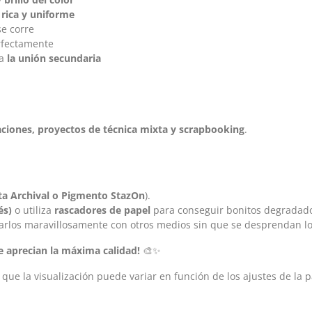
 rica y uniforme
e corre
rfectamente
 a
la unión secundaria
raciones, proyectos de técnica mixta y scrapbooking
.
ta Archival o Pigmento StazOn
).
és)
o utiliza
rascadores de papel
para conseguir bonitos degradado
rlos maravillosamente con otros medios sin que se desprendan lo
ue aprecian la máxima calidad!
🎨✨
a que la visualización puede variar en función de los ajustes de la p