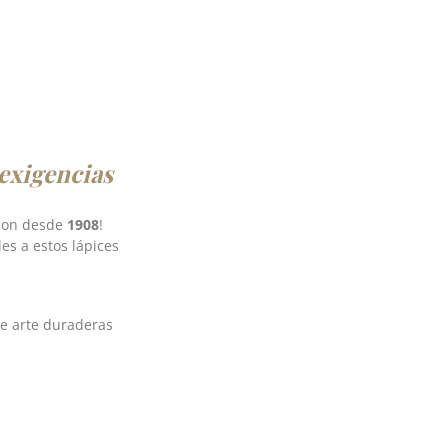
 exigencias
 son desde
1908
!
les a estos lápices
de arte duraderas