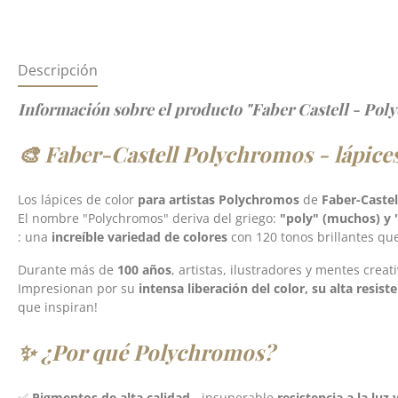
Descripción
Información sobre el producto "Faber Castell - Poly
🎨 Faber-Castell Polychromos - lápices 
Los lápices de color
para artistas Polychromos
de
Faber-Castel
El nombre "Polychromos" deriva del griego:
"poly" (muchos) y 
: una
increíble variedad de colores
con 120 tonos brillantes qu
Durante más de
100 años
, artistas, ilustradores y mentes crea
Impresionan por su
intensa liberación del color, su alta resiste
que inspiran!
✨ ¿Por qué Polychromos?
✅
Pigmentos de alta calidad
- insuperable
resistencia a la luz 