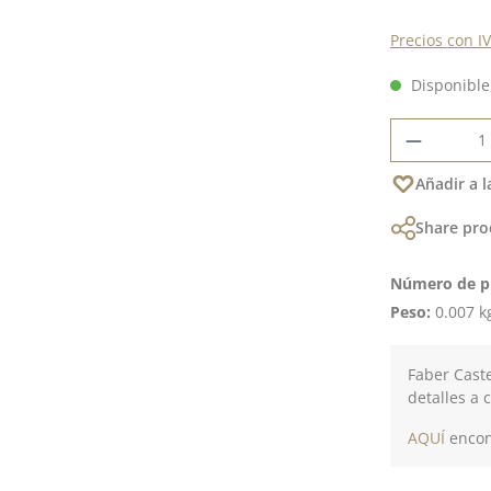
Precios con I
Disponible,
Cantidad
Añadir a l
Share pro
Número de p
Peso:
0.007 k
Faber Caste
detalles a 
AQUÍ
encont