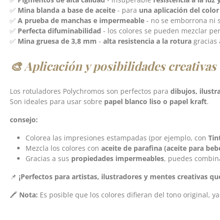
✅
Mina blanda a base de aceite
- para
una aplicación del color
✅
A prueba de manchas e impermeable
- no se emborrona ni s
✅
Perfecta difuminabilidad
- los colores se pueden mezclar pe
✅
Mina gruesa de 3,8 mm
-
alta resistencia a la rotura
gracias
🎨 Aplicación y posibilidades creativas
Los rotuladores Polychromos son perfectos para
dibujos, ilust
Son ideales para usar sobre
papel blanco liso o papel kraft
.
consejo:
Colorea las impresiones estampadas (por ejemplo, con
Tin
Mezcla los colores con
aceite de parafina (aceite para beb
Gracias a sus
propiedades impermeables
, puedes combina
📌
¡Perfectos para artistas, ilustradores y mentes creativas q
🖍️
Nota:
Es posible que los colores difieran del tono original, y