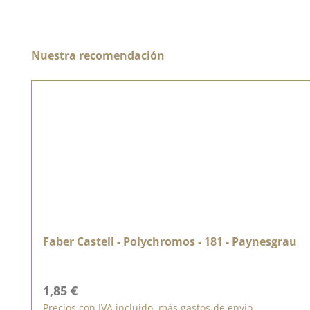
Omitir la galería de productos
Nuestra recomendación
Faber Castell - Polychromos - 181 - Paynesgrau
Precio normal:
1,85 €
Precios con IVA incluido, más gastos de envío