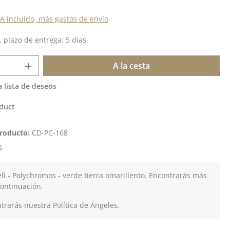
VA incluido, más gastos de envío
 plazo de entrega: 5 días
 del producto: introduce la cantidad de
A la cesta
a lista de deseos
duct
roducto:
CD-PC-168
g
ll - Polychromos - verde tierra amarillento. Encontrarás más
continuación.
rarás nuestra Política de Ángeles.