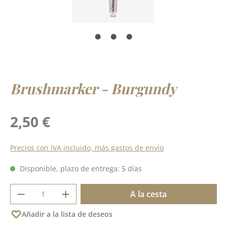
Brushmarker - Burgundy
Precio normal:
2,50 €
Precios con IVA incluido, más gastos de envío
Disponible, plazo de entrega: 5 días
Cantidad del producto: introduce la cant
A la cesta
Añadir a la lista de deseos