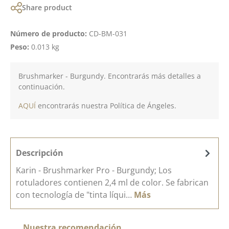
Share product
Número de producto:
CD-BM-031
Peso:
0.013 kg
Brushmarker - Burgundy. Encontrarás más detalles a
continuación.
AQUÍ
encontrarás nuestra Política de Ángeles.
Descripción
Karin - Brushmarker Pro - Burgundy; Los
rotuladores contienen 2,4 ml de color. Se fabrican
con tecnología de "tinta líqui…
Más
Omitir la galería de productos
Nuestra recomendación