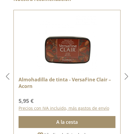
Almohadilla de tinta - VersaFine Clair –
Acorn
Precio normal:
5,95 €
Precios con IVA incluido, más gastos de envío
A la cesta