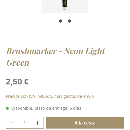
Brushmarker - Neon Light
Green
Precio normal:
2,50 €
Precios con IVA incluido, más gastos de envío
Disponible, plazo de entrega: 5 días
Cantidad del producto: introduce la cant
A la cesta