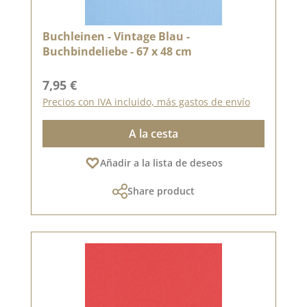
Buchleinen - Vintage Blau -
Buchbindeliebe - 67 x 48 cm
Precio normal:
7,95 €
Precios con IVA incluido, más gastos de envío
A la cesta
Añadir a la lista de deseos
Share product