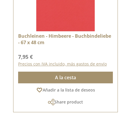
Buchleinen - Himbeere - Buchbindeliebe
- 67 x 48 cm
Precio normal:
7,95 €
Precios con IVA incluido, más gastos de envío
A la cesta
Añadir a la lista de deseos
Share product