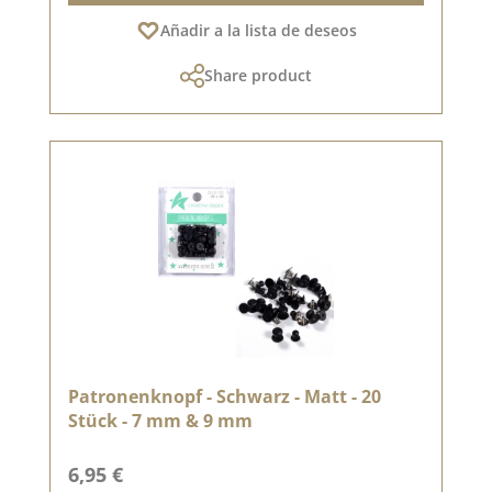
Añadir a la lista de deseos
Share product
Patronenknopf - Schwarz - Matt - 20
Stück - 7 mm & 9 mm
Precio normal:
6,95 €