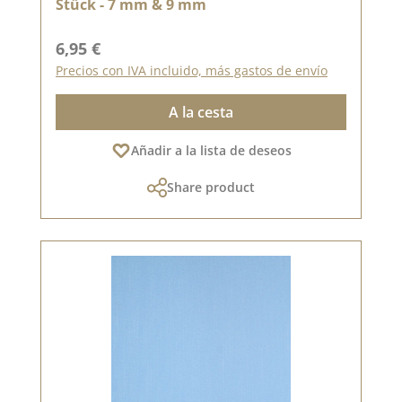
Stück - 7 mm & 9 mm
Precio normal:
6,95 €
Precios con IVA incluido, más gastos de envío
A la cesta
Añadir a la lista de deseos
Share product