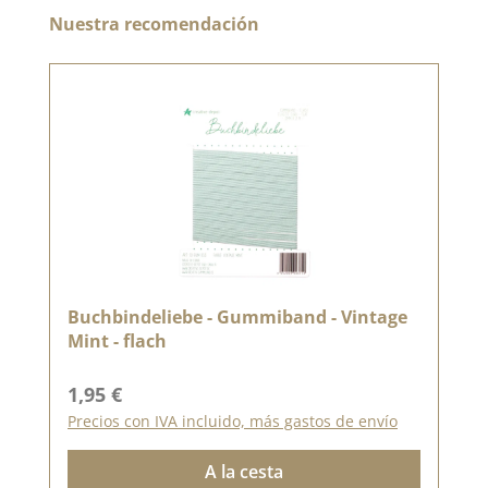
Omitir la galería de productos
Nuestra recomendación
Buchbindeliebe - Gummiband - Vintage
Mint - flach
Precio normal:
1,95 €
Precios con IVA incluido, más gastos de envío
A la cesta