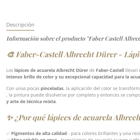
Descripción
Información sobre el producto "Faber Castell Albre
🎨 Faber-Castell Albrecht Dürer - Lápic
Los
lápices de acuarela Albrecht Dürer
de
Faber-Castell
llevan
intenso brillo de color y su excepcional capacidad para la acua
Con unas pocas
pinceladas
, la aplicación del color se transfo
, la pintura puede disolverse por completo y entonces se compo
y arte de técnica mixta
.
✨ ¿Por qué lápices de acuarela Albrec
✅
Pigmentos de alta calidad
- para colores brillantes y una res
✅
Mina soluble en agua
- transiciones de acuarela suaves y efe