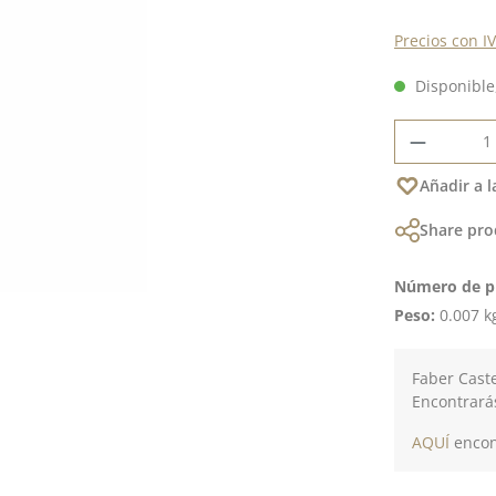
Precios con I
Disponible,
Cantidad
Añadir a l
Share pro
Número de p
Peso:
0.007 k
Faber Caste
Encontrará
AQUÍ
encont