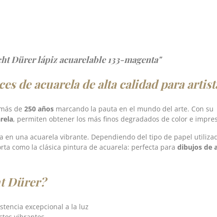
cht Dürer lápiz acuarelable 133-magenta"
es de acuarela de alta calidad para artist
 más de
250 años
marcando la pauta en el mundo del arte. Con su
rela
, permiten obtener los más finos degradados de color e impre
rma en una acuarela vibrante. Dependiendo del tipo de papel utiliza
rta como la clásica pintura de acuarela: perfecta para
dibujos de a
ht Dürer?
istencia excepcional a la luz
ctos vibrantes