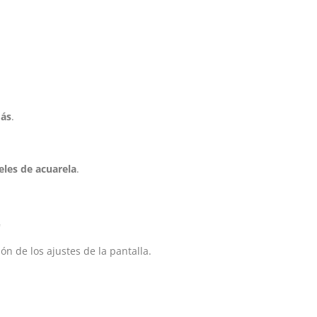
más
.
eles de acuarela
.
✨
ón de los ajustes de la pantalla.