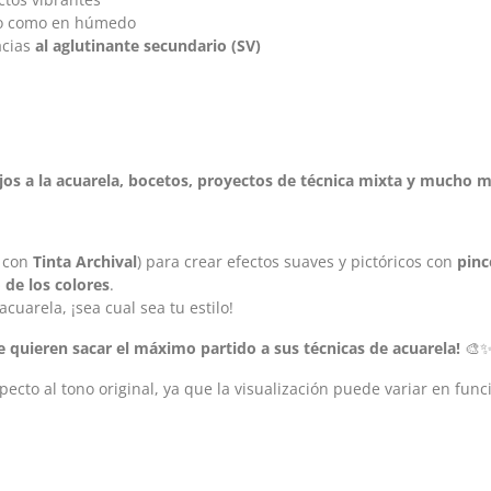
co como en húmedo
acias
al aglutinante secundario (SV)
jos a la acuarela, bocetos, proyectos de técnica mixta y mucho 
, con
Tinta Archival
) para crear efectos suaves y pictóricos con
pinc
o de los colores
.
cuarela, ¡sea cual sea tu estilo!
ue quieren sacar el máximo partido a sus técnicas de acuarela!
🎨
cto al tono original, ya que la visualización puede variar en funci