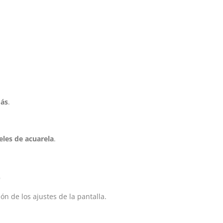
más
.
eles de acuarela
.
✨
ón de los ajustes de la pantalla.