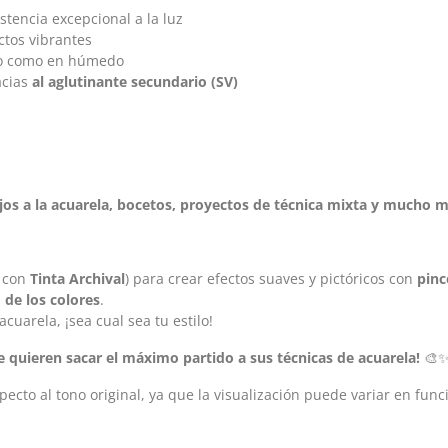
istencia excepcional a la luz
ctos vibrantes
co como en húmedo
acias
al aglutinante secundario (SV)
jos a la acuarela, bocetos, proyectos de técnica mixta y mucho 
, con
Tinta Archival
) para crear efectos suaves y pictóricos con
pinc
o de los colores
.
cuarela, ¡sea cual sea tu estilo!
ue quieren sacar el máximo partido a sus técnicas de acuarela!
🎨
cto al tono original, ya que la visualización puede variar en funci