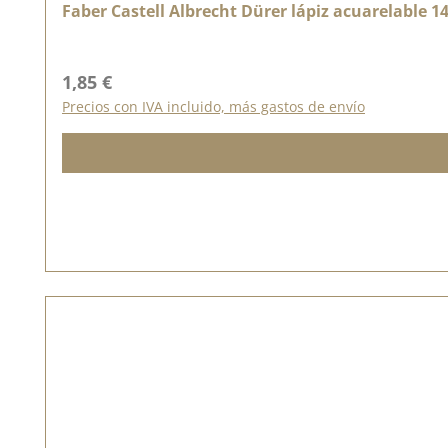
Faber Castell Albrecht Dürer lápiz acuarelable 1
Precio normal:
1,85 €
Precios con IVA incluido, más gastos de envío