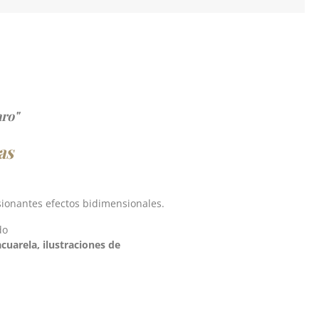
aro"
as
sionantes efectos bidimensionales.
do
cuarela, ilustraciones de