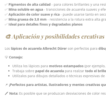
✅
Pigmentos de alta calidad
- para colores brillantes y una res
✅
Mina soluble en agua
- transiciones de acuarela suaves y efe
✅
Aplicación de color suave y rica
- puede usarse tanto en se
✅
Mina gruesa de 3,8 mm
- resistencia a la rotura extra alta gr
✅
Ideal para detalles finos y degradados planos
🎨 Aplicación y posibilidades creativas
Los
lápices de acuarela Albrecht Dürer
son perfectos para
dibu
💡
Consejo:
Utiliza los lápices para
motivos estampados
(por ejemplo
Trabaja sobre
papel de acuarela
para realzar
todo el brill
Utilízalos para dibujos detallados o técnicas expresivas de a
📌
¡Perfectos para artistas, ilustradores y mentes creativas q
🖍️
Nota:
Es posible que se produzcan desviaciones de color respe