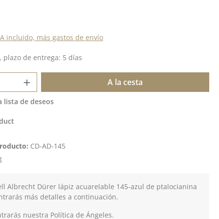
:
VA incluido, más gastos de envío
 plazo de entrega: 5 días
 del producto: introduce la cantidad de
A la cesta
a lista de deseos
duct
roducto:
CD-AD-145
g
ll Albrecht Dürer lápiz acuarelable 145-azul de ptalocianina
ntrarás más detalles a continuación.
rarás nuestra Política de Ángeles.