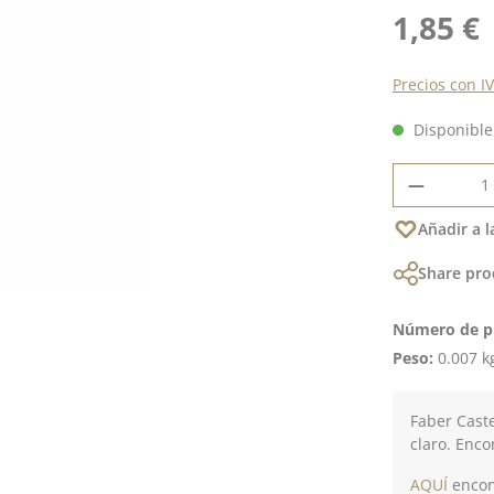
Precio normal
1,85 €
Precios con I
Disponible,
Cantidad
Añadir a l
Share pro
Número de p
Peso:
0.007 k
Faber Caste
claro. Enco
AQUÍ
encont