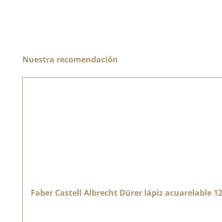
Omitir la galería de productos
Nuestra recomendación
Faber Castell Albrecht Dürer lápiz acuarelable 1