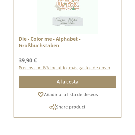
Die - Color me - Alphabet -
Großbuchstaben
Precio normal:
39,90 €
Precios con IVA incluido, más gastos de envío
A la cesta
Añadir a la lista de deseos
Share product