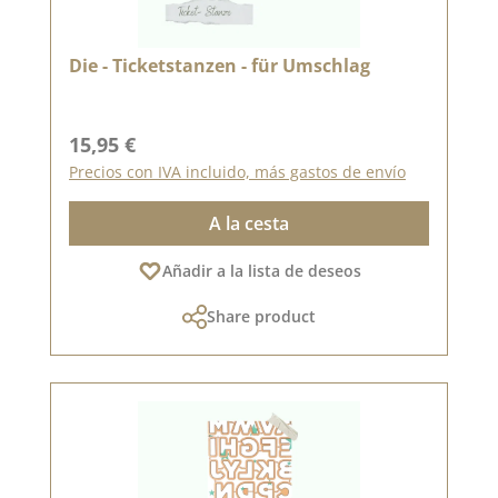
Die - Ticketstanzen - für Umschlag
Precio normal:
15,95 €
Precios con IVA incluido, más gastos de envío
A la cesta
Añadir a la lista de deseos
Share product