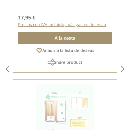
Precio normal:
17,95 €
Precios con IVA incluido, más gastos de envío
A la cesta
Añadir a la lista de deseos
Share product