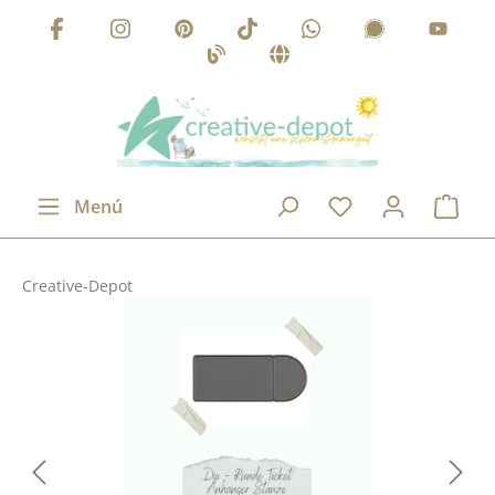
Saltar al contenido principal
Menú
Creative-Depot
Omitir galería de imágenes