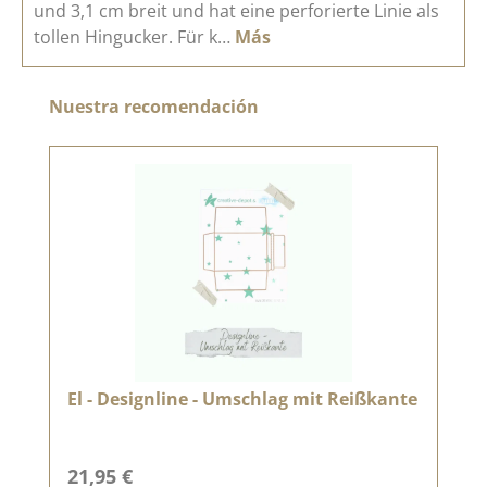
und 3,1 cm breit und hat eine perforierte Linie als
tollen Hingucker. Für k…
Más
Omitir la galería de productos
Nuestra recomendación
El - Designline - Umschlag mit Reißkante
Precio normal:
21,95 €