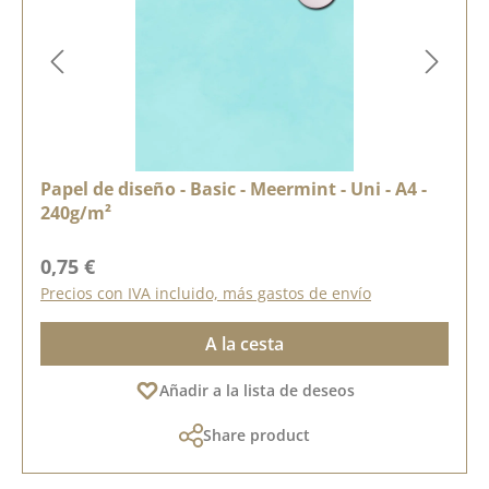
Papel de diseño - Basic - Meermint - Uni - A4 -
240g/m²
Precio normal:
0,75 €
Precios con IVA incluido, más gastos de envío
A la cesta
Añadir a la lista de deseos
Share product