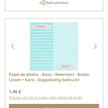
Share product
Papel de diseño - Basic - Meermint - Breite
Linien + Karo - Doppelseitig bedruckt
Precio normal:
1,45 €
Precios con IVA incluido, más gastos de envío