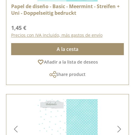
Papel de diseño - Basic - Meermint - Streifen +
Uni - Doppelseitig bedruckt
Precio normal:
1,45 €
Precios con IVA incluido, más gastos de envío
A la cesta
Añadir a la lista de deseos
Share product