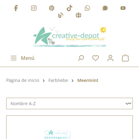
Saltar al contenido principal
Menú
Categoría de productos:
Página de inicio
Farbliebe
Meermint