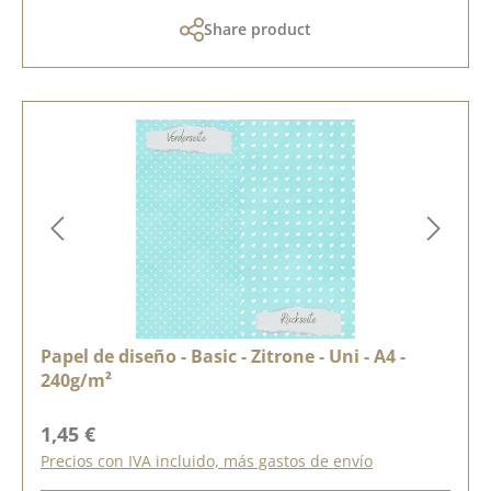
Share product
Papel de diseño - Basic - Zitrone - Uni - A4 -
240g/m²
Precio normal:
1,45 €
Precios con IVA incluido, más gastos de envío