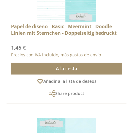
Papel de diseño - Basic - Meermint - Doodle
Linien mit Sternchen - Doppelseitig bedruckt
Precio normal:
1,45 €
Precios con IVA incluido, más gastos de envío
A la cesta
Añadir a la lista de deseos
Share product