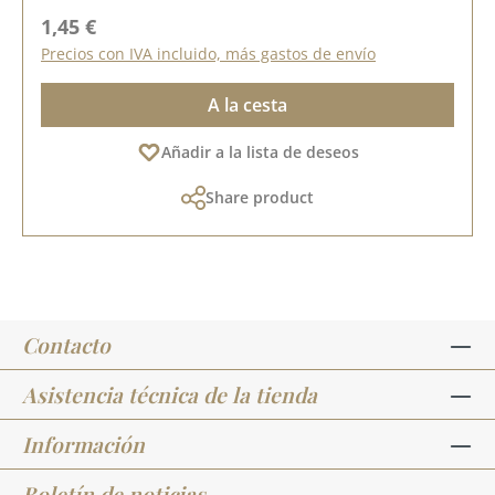
Precio normal:
1,45 €
Precios con IVA incluido, más gastos de envío
A la cesta
Añadir a la lista de deseos
Share product
Contacto
Asistencia técnica de la tienda
Información
Boletín de noticias