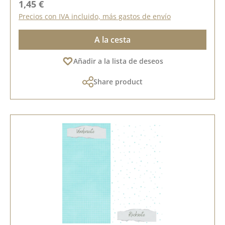
Precio normal:
1,45 €
Precios con IVA incluido, más gastos de envío
A la cesta
Añadir a la lista de deseos
Share product