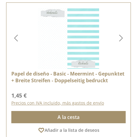
Papel de diseño - Basic - Meermint - Gepunktet
+ Breite Streifen - Doppelseitig bedruckt
Precio normal:
1,45 €
Precios con IVA incluido, más gastos de envío
A la cesta
Añadir a la lista de deseos