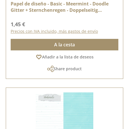
Papel de diseño - Basic - Meermint - Doodle
Gitter + Sternchenregen - Doppelseitig
bedruckt
Precio normal:
1,45 €
Precios con IVA incluido, más gastos de envío
A la cesta
Añadir a la lista de deseos
Share product