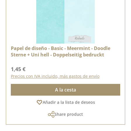
Papel de diseño - Basic - Meermint - Doodle
Sterne + Uni hell - Doppelseitig bedruckt
Precio normal:
1,45 €
Precios con IVA incluido, más gastos de envío
A la cesta
Añadir a la lista de deseos
Share product