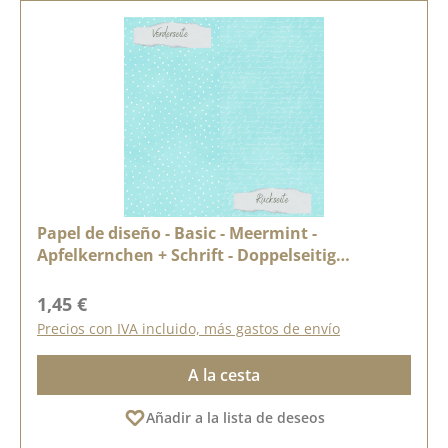
Papel de diseño - Basic - Meermint -
Apfelkernchen + Schrift - Doppelseitig
bedruckt
Precio normal:
1,45 €
Precios con IVA incluido, más gastos de envío
A la cesta
Añadir a la lista de deseos