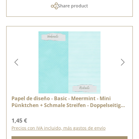
Share product
Papel de diseño - Basic - Meermint - Mini
Pünktchen + Schmale Streifen - Doppelseitig
bedruckt
Precio normal:
1,45 €
Precios con IVA incluido, más gastos de envío