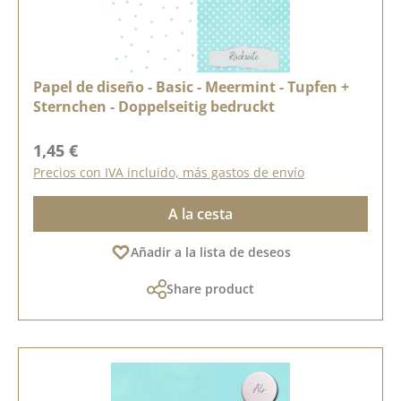
Papel de diseño - Basic - Meermint - Tupfen +
Sternchen - Doppelseitig bedruckt
Precio normal:
1,45 €
Precios con IVA incluido, más gastos de envío
A la cesta
Añadir a la lista de deseos
Share product