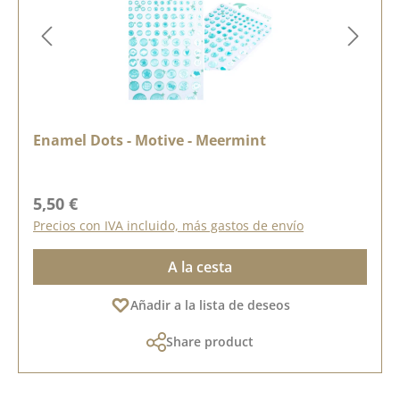
Enamel Dots - Motive - Meermint
Precio normal:
5,50 €
Precios con IVA incluido, más gastos de envío
A la cesta
Añadir a la lista de deseos
Share product