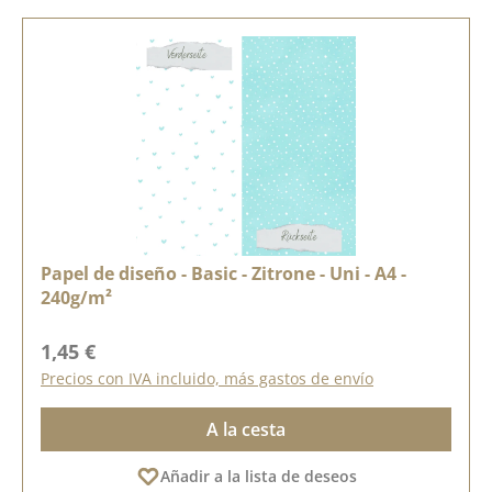
Papel de diseño - Basic - Zitrone - Uni - A4 -
240g/m²
Precio normal:
1,45 €
Precios con IVA incluido, más gastos de envío
A la cesta
Añadir a la lista de deseos