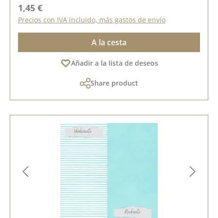
Precio normal:
1,45 €
Precios con IVA incluido, más gastos de envío
A la cesta
Añadir a la lista de deseos
Share product