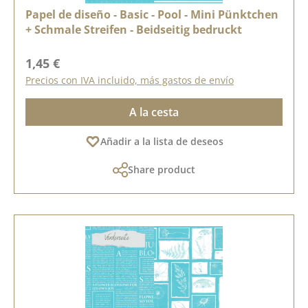
Papel de diseño - Basic - Pool - Mini Pünktchen
+ Schmale Streifen - Beidseitig bedruckt
Precio normal:
1,45 €
Precios con IVA incluido, más gastos de envío
A la cesta
Añadir a la lista de deseos
Share product