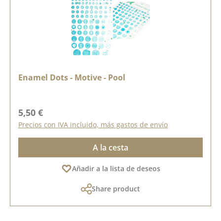
Enamel Dots - Motive - Pool
Precio normal:
5,50 €
Precios con IVA incluido, más gastos de envío
A la cesta
Añadir a la lista de deseos
Share product