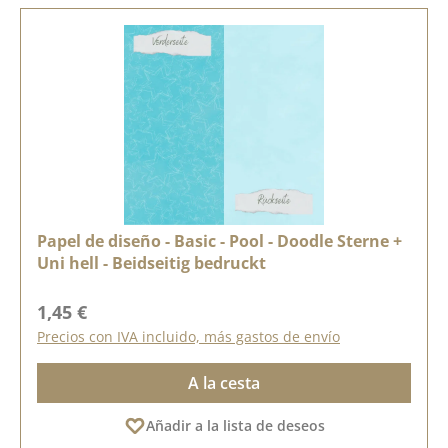
Papel de diseño - Basic - Pool - Doodle Sterne +
Uni hell - Beidseitig bedruckt
Precio normal:
1,45 €
Precios con IVA incluido, más gastos de envío
A la cesta
Añadir a la lista de deseos