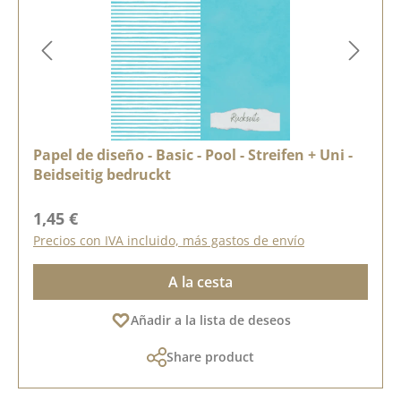
Papel de diseño - Basic - Pool - Streifen + Uni -
Beidseitig bedruckt
Precio normal:
1,45 €
Precios con IVA incluido, más gastos de envío
A la cesta
Añadir a la lista de deseos
Share product