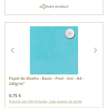
Share product
Papel de diseño - Basic - Pool - Uni - A4 -
240g/m²
Precio normal:
0,75 €
Precios con IVA incluido, más gastos de envío