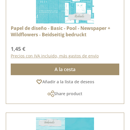
Papel de diseño - Basic - Pool - Newspaper +
Wildflowers - Beidseitig bedruckt
Precio normal:
1,45 €
Precios con IVA incluido, más gastos de envío
A la cesta
Añadir a la lista de deseos
Share product