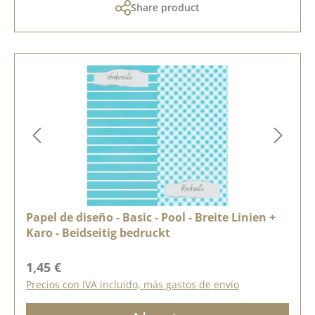
Share product
Papel de diseño - Basic - Pool - Breite Linien +
Karo - Beidseitig bedruckt
Precio normal:
1,45 €
Precios con IVA incluido, más gastos de envío