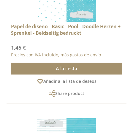
Papel de diseño - Basic - Pool - Doodle Herzen +
Sprenkel - Beidseitig bedruckt
Precio normal:
1,45 €
Precios con IVA incluido, más gastos de envío
A la cesta
Añadir a la lista de deseos
Share product