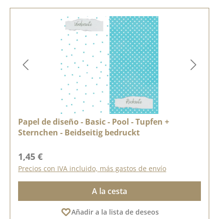
Papel de diseño - Basic - Pool - Tupfen +
Sternchen - Beidseitig bedruckt
Precio normal:
1,45 €
Precios con IVA incluido, más gastos de envío
A la cesta
Añadir a la lista de deseos