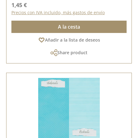
Precio normal:
1,45 €
Precios con IVA incluido, más gastos de envío
A la cesta
Añadir a la lista de deseos
Share product