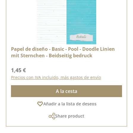
Papel de diseño - Basic - Pool - Doodle Linien
mit Sternchen - Beidseitig bedruck
Precio normal:
1,45 €
Precios con IVA incluido, más gastos de envío
A la cesta
Añadir a la lista de deseos
Share product