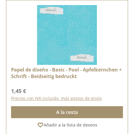
Papel de diseño - Basic - Pool - Apfelkernchen +
Schrift - Beidseitig bedruckt
Precio normal:
1,45 €
Precios con IVA incluido, más gastos de envío
A la cesta
Añadir a la lista de deseos