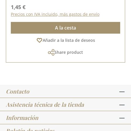
Precio normal:
1,45 €
Precios con IVA incluido, más gastos de envío
A la cesta
Añadir a la lista de deseos
Share product
Contacto
Asistencia técnica de la tienda
Información
Boletín de noticias