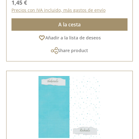
Precio normal:
1,45 €
Precios con IVA incluido, más gastos de envío
A la cesta
Añadir a la lista de deseos
Share product