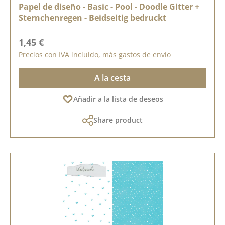
Papel de diseño - Basic - Pool - Doodle Gitter +
Sternchenregen - Beidseitig bedruckt
Precio normal:
1,45 €
Precios con IVA incluido, más gastos de envío
A la cesta
Añadir a la lista de deseos
Share product