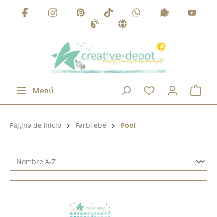
Saltar al contenido principal
Menú
Categoría de productos:
Página de inicio
Farbliebe
Pool