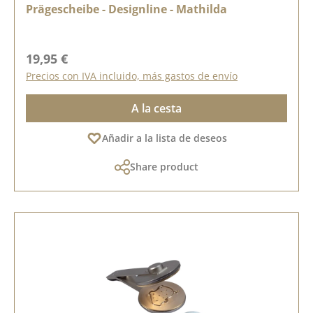
Prägescheibe - Designline - Mathilda
Precio normal:
19,95 €
Precios con IVA incluido, más gastos de envío
A la cesta
Añadir a la lista de deseos
Share product