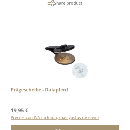
Share product
Prägescheibe - Dalapferd
Precio normal:
19,95 €
Precios con IVA incluido, más gastos de envío