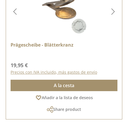
Prägescheibe - Blätterkranz
Precio normal:
19,95 €
Precios con IVA incluido, más gastos de envío
A la cesta
Añadir a la lista de deseos
Share product