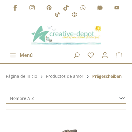
Saltar al contenido principal
Menú
Categoría de productos:
Página de inicio
Productos de amor
Prägescheiben