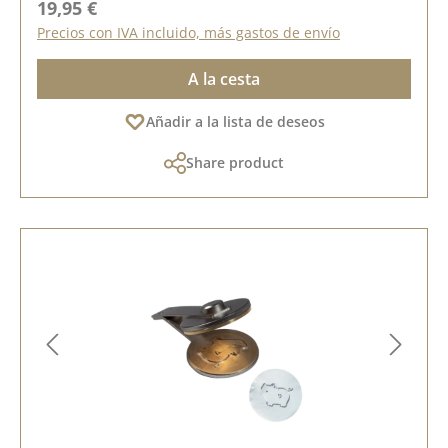
Precio normal:
19,95 €
Precios con IVA incluido, más gastos de envío
A la cesta
Añadir a la lista de deseos
Share product