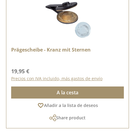
Prägescheibe - Kranz mit Sternen
Precio normal:
19,95 €
Precios con IVA incluido, más gastos de envío
A la cesta
Añadir a la lista de deseos
Share product