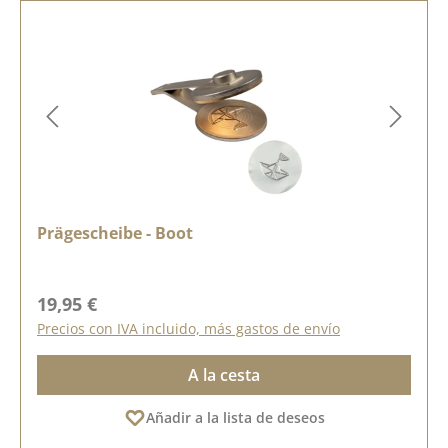
Prägescheibe - Boot
Precio normal:
19,95 €
Precios con IVA incluido, más gastos de envío
A la cesta
Añadir a la lista de deseos