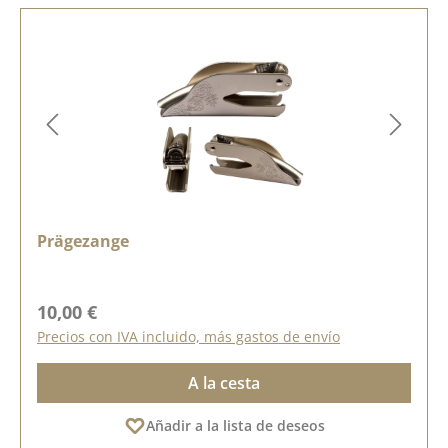
Prägezange
Precio normal:
10,00 €
Precios con IVA incluido, más gastos de envío
A la cesta
Añadir a la lista de deseos