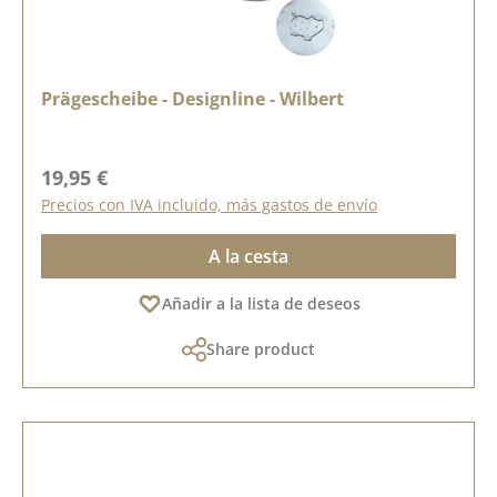
Prägescheibe - Designline - Wilbert
Precio normal:
19,95 €
Precios con IVA incluido, más gastos de envío
A la cesta
Añadir a la lista de deseos
Share product