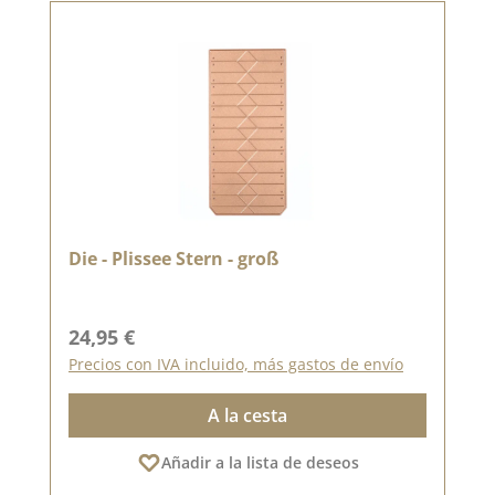
Die - Plissee Stern - groß
Precio normal:
24,95 €
Precios con IVA incluido, más gastos de envío
A la cesta
Añadir a la lista de deseos