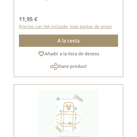
Precio normal:
11,95 €
Precios con IVA incluido, más gastos de envío
A la cesta
Añadir a la lista de deseos
Share product