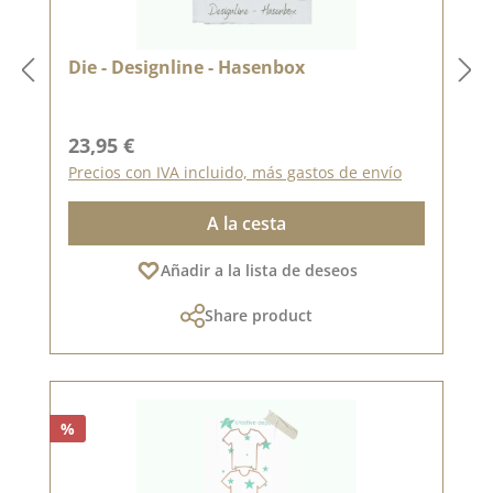
Die - Designline - Hasenbox
Precio normal:
23,95 €
Precios con IVA incluido, más gastos de envío
A la cesta
Añadir a la lista de deseos
Share product
%