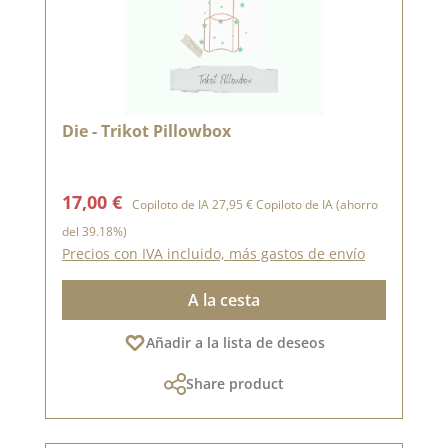
Die - Trikot Pillowbox
Precio de venta:
Precio normal:
17,00 €
Copiloto de IA
27,95 €
Copiloto de IA
(ahorro
del 39.18%)
Precios con IVA incluido, más gastos de envío
A la cesta
Añadir a la lista de deseos
Share product