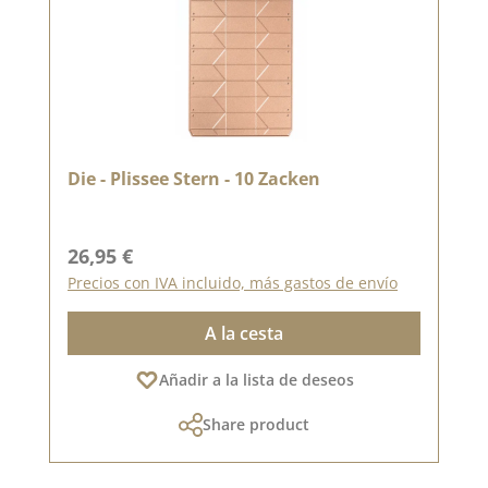
Die - Plissee Stern - 10 Zacken
Precio normal:
26,95 €
Precios con IVA incluido, más gastos de envío
A la cesta
Añadir a la lista de deseos
Share product