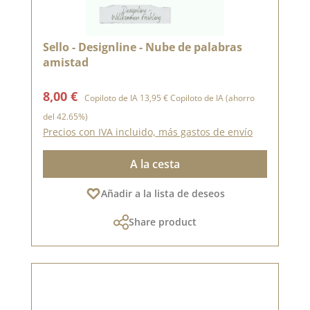
Sello - Designline - Nube de palabras
amistad
Precio de venta:
Precio normal:
8,00 €
Copiloto de IA
13,95 €
Copiloto de IA
(ahorro
del 42.65%)
Precios con IVA incluido, más gastos de envío
A la cesta
Añadir a la lista de deseos
Share product