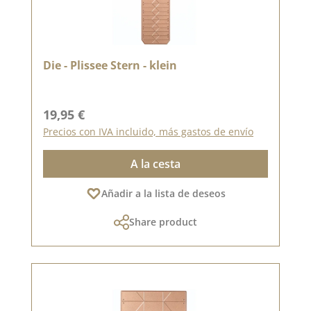
Die - Plissee Stern - klein
Precio normal:
19,95 €
Precios con IVA incluido, más gastos de envío
A la cesta
Añadir a la lista de deseos
Share product