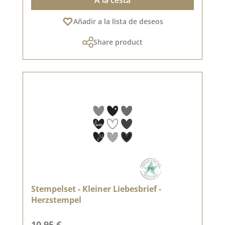
Añadir a la lista de deseos
Share product
Stempelset - Kleiner Liebesbrief -
Herzstempel
Precio normal:
10,95 €