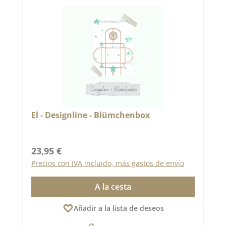
El - Designline - Blümchenbox
Precio normal:
23,95 €
Precios con IVA incluido, más gastos de envío
A la cesta
Añadir a la lista de deseos