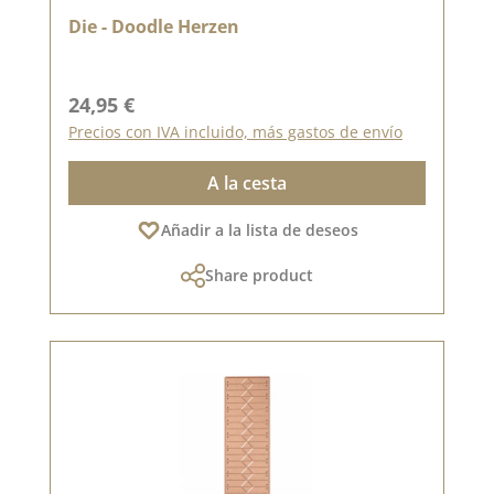
Die - Doodle Herzen
Precio normal:
24,95 €
Precios con IVA incluido, más gastos de envío
A la cesta
Añadir a la lista de deseos
Share product