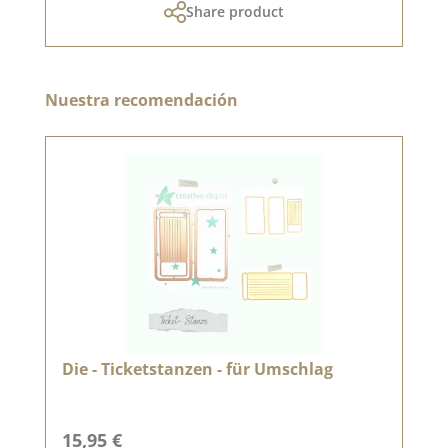
Share product
Omitir la galería de productos
Nuestra recomendación
Die - Ticketstanzen - für Umschlag
Precio normal:
15,95 €