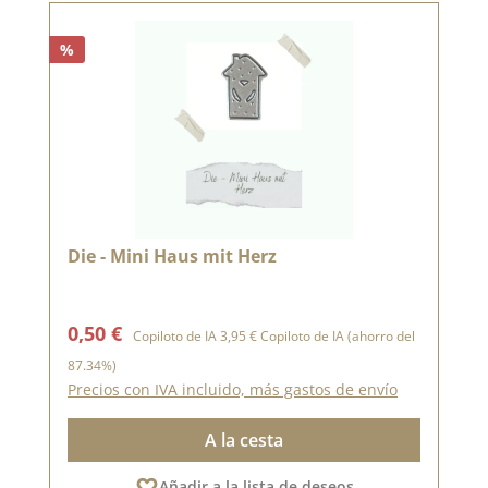
%
Die - Mini Haus mit Herz
Precio de venta:
Precio normal:
0,50 €
Copiloto de IA
3,95 €
Copiloto de IA
(ahorro del
87.34%)
Precios con IVA incluido, más gastos de envío
A la cesta
Añadir a la lista de deseos