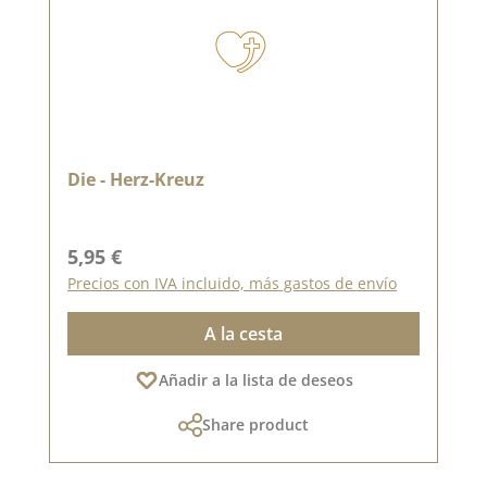
Die - Herz-Kreuz
Precio normal:
5,95 €
Precios con IVA incluido, más gastos de envío
A la cesta
Añadir a la lista de deseos
Share product