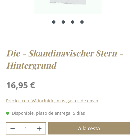
Die - Skandinavischer Stern -
Hintergrund
Precio normal:
16,95 €
Precios con IVA incluido, más gastos de envío
Disponible, plazo de entrega: 5 días
Cantidad del producto: introduce la cant
A la cesta