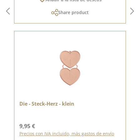
Share product
Die - Steck-Herz - klein
Precio normal:
9,95 €
Precios con IVA incluido, más gastos de envío