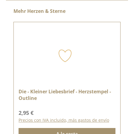
Omitir la galería de productos
Mehr Herzen & Sterne
Die - Kleiner Liebesbrief - Herzstempel -
Outline
Precio normal:
2,95 €
Precios con IVA incluido, más gastos de envío
A la cesta