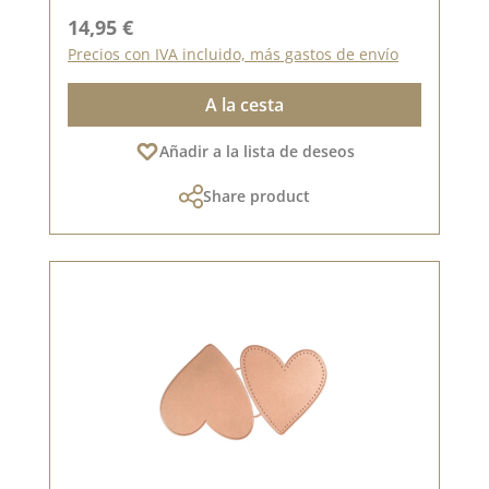
Precio normal:
14,95 €
Precios con IVA incluido, más gastos de envío
A la cesta
Añadir a la lista de deseos
Share product