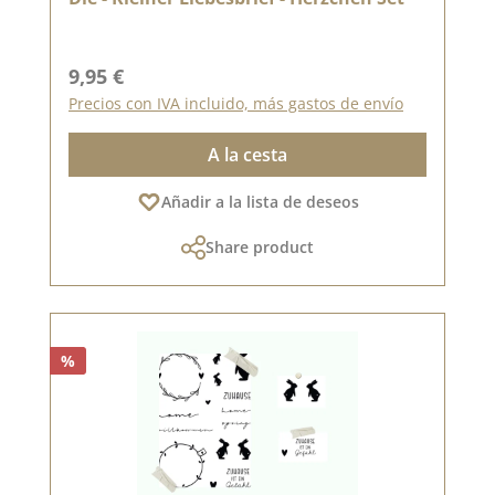
Precio normal:
9,95 €
Precios con IVA incluido, más gastos de envío
A la cesta
Añadir a la lista de deseos
Share product
%