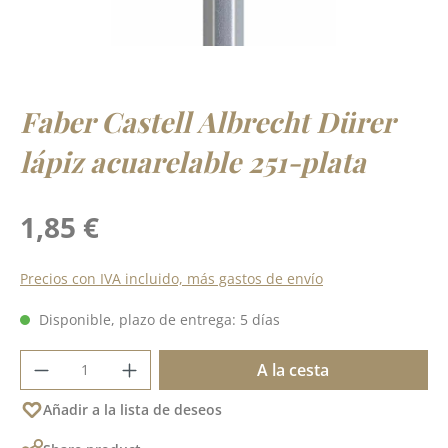
Faber Castell Albrecht Dürer
lápiz acuarelable 251-plata
Precio normal:
1,85 €
Precios con IVA incluido, más gastos de envío
Disponible, plazo de entrega: 5 días
Cantidad del producto: introduce la cant
A la cesta
Añadir a la lista de deseos