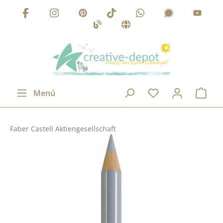
Saltar al contenido principal
Menú
Faber Castell Aktiengesellschaft
Omitir galería de imágenes